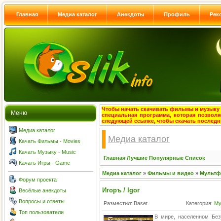
Главная
Медиа каталог
Анекдоты
Профиль
Рек
Чтобы начать скачивать фильмы и музыку с
Меню
специальная программа, которая позволя
следующей ссылке, чтобы скачать после
Медиа каталог
Медиа каталог
Качать Фильмы - Movies
Качать Музыку - Music
Главная
Лучшие
Популярные
Список
Качать Игры - Game
Медиа каталог
»
Фильмы и видео
»
Мульт
Форум проекта
Игоръ / Igor
Весёлые анекдоты
Вопросы и ответы
Разместил: Baset
Категория:
Му
Топ пользователи
В мире, населенном Бе