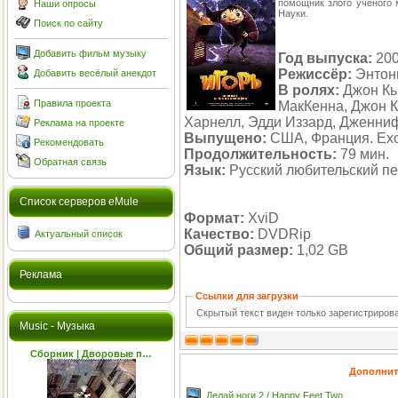
помощник злого ученого
Наши опросы
Науки.
Поиск по сайту
Добавить фильм музыку
Год выпуска:
20
Режиссёр:
Энтон
Добавить весёлый анекдот
В ролях:
Джон Кь
Правила проекта
МакКенна, Джон К
Харнелл, Эдди Иззард, Дженни
Реклама на проекте
Выпущено:
США, Франция. Exod
Рекомендовать
Продолжительность:
79 мин.
Обратная связь
Язык:
Русский любительский п
Cписок серверов eMule
Формат:
XviD
Качество:
DVDRip
Актуальный список
Общий размер:
1,02 GB
Реклама
Ссылки для загрузки
Скрытый текст виден только зарегистриро
Music - Музыка
Сборник | Дворовые п…
Дополнит
Делай ноги 2 / Happy Feet Two