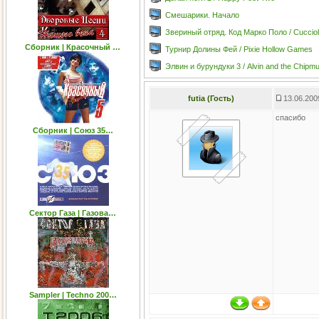
Смешарики. Начало
Звериный отряд. Код Марко Поло / Cuccioli 
Сборник | Красочный …
Турнир Долины Фей / Pixie Hollow Games
Элвин и бурундуки 3 / Alvin and the Chip
futia (Гость)
13.06.200
спасибо
Сборник | Союз 35…
Сектор Газа | Газова…
Sampler | Techno 200…