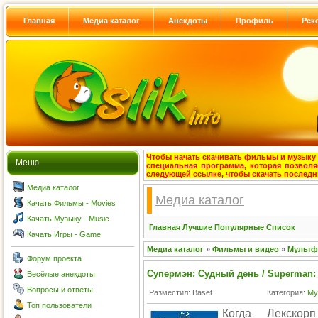
Главная
Медиа каталог
Анекдоты
Профиль
Рек
Чтобы начать скачивать фильмы и музыку с
Меню
специальная программа, которая позволя
следующей ссылке, чтобы скачать после
Медиа каталог
Медиа каталог
Качать Фильмы - Movies
Качать Музыку - Music
Главная
Лучшие
Популярные
Список
Качать Игры - Game
Медиа каталог
»
Фильмы и видео
»
Мульт
Форум проекта
Супермэн: Судный день / Superman
Весёлые анекдоты
Вопросы и ответы
Разместил: Baset
Категория:
Му
Топ пользователи
Когда Лекскор