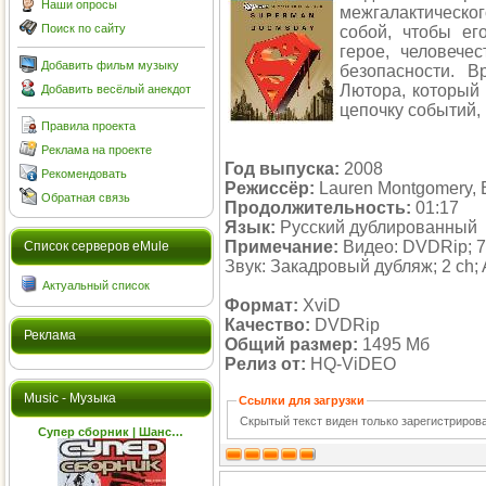
Наши опросы
межгалактическо
Поиск по сайту
собой, чтобы ег
герое, человече
Добавить фильм музыку
безопасности. В
Лютора, который 
Добавить весёлый анекдот
цепочку событий, 
Правила проекта
Реклама на проекте
Год выпуска:
2008
Рекомендовать
Режиссёр:
Lauren Montgomery, B
Обратная связь
Продолжительность:
01:17
Язык:
Русский дублированный
Примечание:
Видео: DVDRip; 72
Cписок серверов eMule
Звук: Закадровый дубляж; 2 ch; 
Актуальный список
Формат:
XviD
Качество:
DVDRip
Реклама
Общий размер:
1495 Мб
Релиз от:
HQ-ViDEO
Music - Музыка
Ссылки для загрузки
Скрытый текст виден только зарегистриро
Супер сборник | Шанс…