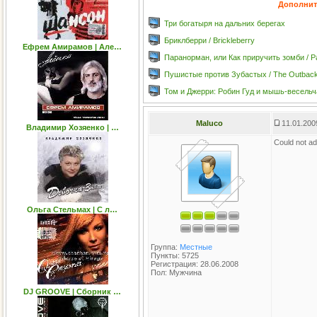
Дополнит
Три богатыря на дальних берегах
Бриклберри / Brickleberry
Ефрем Амирамов | Але…
Паранорман, или Как приручить зомби / 
Пушистые против Зубастых / The Outbac
Том и Джерри: Робин Гуд и мышь-весельча
Maluco
11.01.200
Владимир Хозяенко | …
Could not add
Ольга Стельмах | С л…
Группа:
Местные
Пункты: 5725
Регистрация: 28.06.2008
Пол: Мужчина
DJ GROOVE | Сборник …