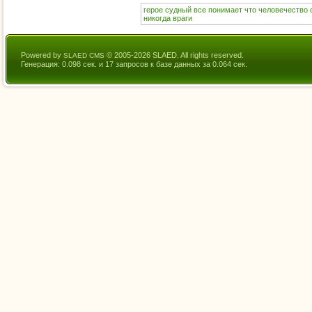
герое
судный
все
понимает
что
человечество
никогда
враги
Powered by
© 2005-2026 SLAED. All rights reserved.
SLAED CMS
Генерация: 0.098 сек. и 17 запросов к базе данных за 0.064 сек.