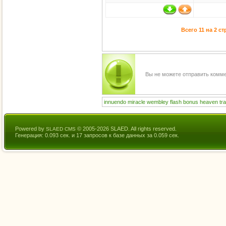
Всего 11 на 2 с
Вы не можете отправить комм
innuendo
miracle
wembley
flash
bonus
heaven
tr
Powered by
© 2005-2026 SLAED. All rights reserved.
SLAED CMS
Генерация: 0.093 сек. и 17 запросов к базе данных за 0.059 сек.