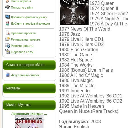
Наши опросы
1973 Queen
Поиск по сайту
1974 Queen II
1974 Sheer Heart 
Добавить фильм музыку
1975 A Night At T
1976 A Day At The
Добавить весёлый анекдот
1977 News Of The World
Правила проекта
1978 Jazz
1979 Live Killers CD1
Реклама на проекте
1979 Live Killers CD2
Рекомендовать
1980 Flash Gordon
Обратная связь
1980 The Game
1982 Hot Space
1984 The Works
Cписок серверов eMule
1986 (Bonus) Live In Paris
1986 A Kind Of Magic
Актуальный список
1986 Live Magic
1989 The Miracle
Реклама
1991 Innuendo
1992 Live At Wembley '86 CD1
1992 Live At Wembley '86 CD2
Music - Музыка
1995 Made In Heaven
Queen In Nuce (Rare Tracks)
Лесоповал | Когда я …
Год выпуска:
2008
Язык:
English