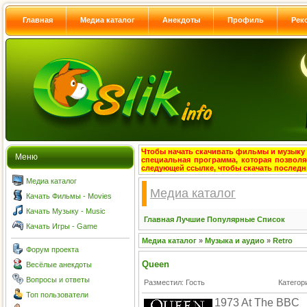
Главная
Медиа каталог
Анекдоты
Профиль
Рек
Чтобы начать скачивать фильмы и музыку с
Меню
специальная программа, которая позволя
следующей ссылке, чтобы скачать после
Медиа каталог
Медиа каталог
Качать Фильмы - Movies
Качать Музыку - Music
Главная
Лучшие
Популярные
Список
Качать Игры - Game
Медиа каталог
»
Музыка и аудио
»
Retro
Форум проекта
Queen
Весёлые анекдоты
Вопросы и ответы
Разместил: Гость
Категор
Топ пользователи
1973 At The BBC