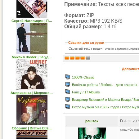
Примечание:
Тексты всех песен
Формат:
ZIP
Качество:
MP3 192 KB/S
Сергей Наговицин | П…
Общий размер:
1.4 гб
Ссылки для загрузки
Скрытый текст виден только зарегистриро
Михаил Шелег | За уд…
Дополнит
1000% Classic
Весёлые ребята / Любовь - дитя планеты
Fancy / 17 Albums
Американка | Медвеже…
Владимир Высоцкий и Марина Влади / Выс
Ретро музыка 50-х 60-х годов / Ретро муз
paulsok
26.11.200
Сборник | Bratwa DJs…
спасибо ог