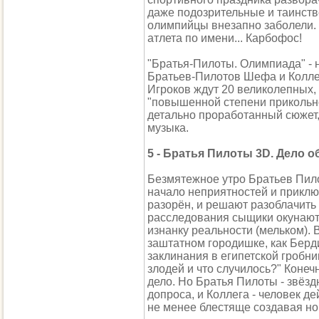
даже подозрительные и таинств
олимпийцы внезапно заболели. В
атлета по имени... Карбофос!
"Братья-Пилоты. Олимпиада" -
Братьев-Пилотов Шефа и Колле
Игроков ждут 20 великолепных
"повышенной степени прикольно
детально проработанный сюжет
музыка.
5 - Братья Пилоты 3D. Дело 
Безмятежное утро Братьев Пилот
начало неприятностей и приключ
разорён, и решают разоблачить
расследования сыщики окунают
изнанку реальности (мельком). В
заштатном городишке, как Берд
заклинания в египетской гробни
злодей и что случилось?" Конеч
дело. Но Братья Пилоты - звёзд
допроса, и Коллега - человек 
не менее блестяще создавая но