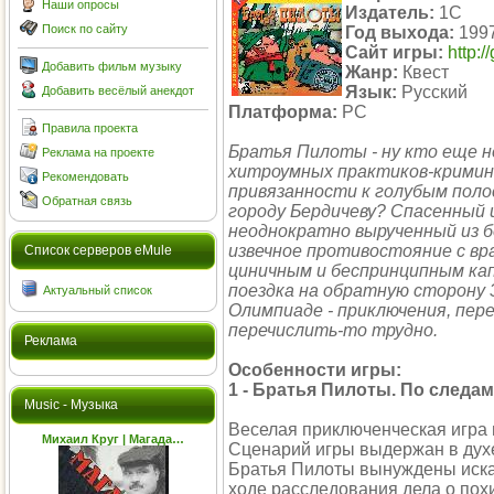
Наши опросы
Издатель:
1С
Поиск по сайту
Год выхода:
1997
Сайт игры:
http:/
Добавить фильм музыку
Жанр:
Квест
Язык:
Русский
Добавить весёлый анекдот
Платформа:
PC
Правила проекта
Братья Пилоты - ну кто еще н
Реклама на проекте
хитроумных практиков-кримина
Рекомендовать
привязанности к голубым поло
Обратная связь
городу Бердичеву? Спасенный 
неоднократно вырученный из б
извечное противостояние с вр
Cписок серверов eMule
циничным и беспринципным к
поездка на обратную сторону 
Актуальный список
Олимпиаде - приключения, пе
перечислить-то трудно.
Реклама
Особенности игры:
1 - Братья Пилоты. По следа
Music - Музыка
Веселая приключенческая игра
Михаил Круг | Магада…
Сценарий игры выдержан в духе
Братья Пилоты вынуждены иска
ходе расследования дела о пох