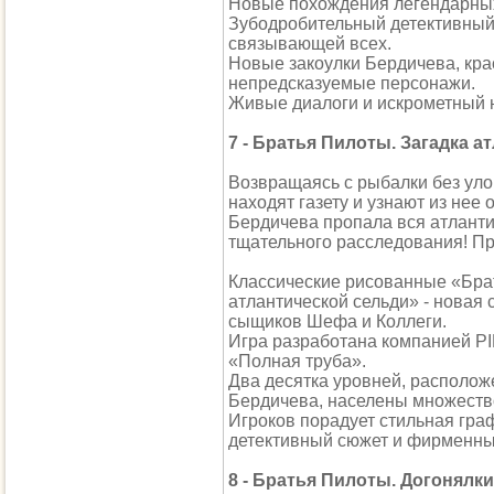
Новые похождения легендарных
Зубодробительный детективный 
связывающей всех.
Новые закоулки Бердичева, кр
непредсказуемые персонажи.
Живые диалоги и искрометный 
7 - Братья Пилоты. Загадка а
Возвращаясь с рыбалки без уло
находят газету и узнают из нее
Бердичева пропала вся атлантич
тщательного расследования! П
Классические рисованные «Бра
атлантической сельди» - новая
сыщиков Шефа и Коллеги.
Игра разработана компанией PIP
«Полная труба».
Два десятка уровней, располож
Бердичева, населены множеств
Игроков порадует стильная гра
детективный сюжет и фирменны
8 - Братья Пилоты. Догонялки