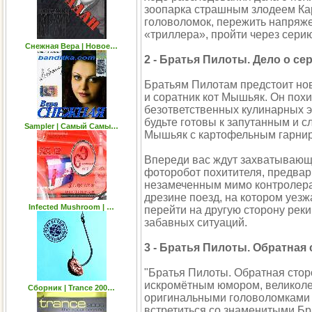
зоопарка страшным злодеем Ка
головоломок, пережить напряже
«триллера», пройти через сери
Снежная Вера | Новое…
2 - Братья Пилоты. Дело о с
Братьям Пилотам предстоит нов
и соратник кот Мышьяк. Он по
безответственных кулинарных э
будьте готовы к запутанным и с
Sampler | Самый Самы…
Мышьяк с картофельным гарни
Впереди вас ждут захватывающ
фоторобот похитителя, предвар
незамеченным мимо контролера 
дрезине поезд, на котором уе
Infected Mushroom | …
перейти на другую сторону реки
забавных ситуаций.
3 - Братья Пилоты. Обратная
"Братья Пилоты. Обратная стор
искромётным юмором, великоле
Сборник | Trance 200…
оригинальными головоломками и
встретиться со знаменитыми Б