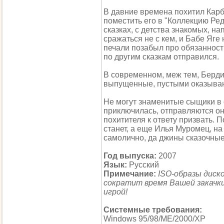
В давние времена похитил Кар
поместить его в "Коллекцию Ред
сказках, с детства знакомых, н
сражаться не с кем, и Бабе Яге
печали позабыл про обязанности
по другим сказкам отправился.
В современном, меж тем, Бердич
выпущенные, пустыми оказыва
Не могут знаменитые сыщики в с
приключилась, отправляются он
похитителя к ответу призвать. П
станет, а еще Илья Муромец, н
самолично, да джины сказочные
Год выпуска:
2007
Язык:
Русский
Примечание:
ISO-образы диск
сократит время Вашей закачки
игрой!
Системные требования:
Windows 95/98/ME/2000/XP