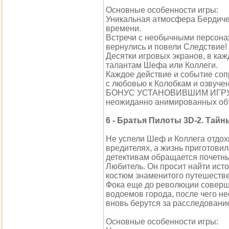
Основные особенности игры:
Уникальная атмосфера Бердичев
времени.
Встречи с необычными персона
вернулись и повели Следствие!
Десятки игровых экранов, в ка
талантам Шефа или Коллеги.
Каждое действие и событие со
с любовью к Колобкам и озвуче
БОНУС УСТАНОВИВШИМ ИГРУ: В 
неожиданно анимированных объ
6 - Братья Пилоты 3D-2. Тай
Не успели Шеф и Коллега отдох
вредителях, а жизнь приготови
детективам обращается почетн
Любитель. Он просит найти ист
костюм знаменитого путешеств
Фока еще до революции соверши
водоемов города, после чего н
вновь берутся за расследование
Основные особенности игры: