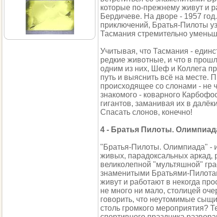
которые по-прежнему живут и р
Бердичеве. На дворе - 1957 го
приключений, Братья-Пилоты узн
Тасмания стремительно уменьш
Учитывая, что Тасмания - единс
редкие животные, и что в прош
одним из них, Шеф и Коллега п
путь и выяснить всё на месте. 
происходящее со слонами - не ч
знакомого - коварного Карбофо
гигантов, заманивая их в далёк
Спасать слонов, конечно!
4 - Братья Пилоты. Олимпиад
"Братья-Пилоты. Олимпиада" - 
живых, парадоксальных аркад,
великолепной "мультяшной" гра
знаменитыми Братьями-Пилота
живут и работают в некогда пр
не много ни мало, столицей оч
говорить, что неутомимые сыщик
столь громкого мероприятия? Те
спортивного праздника развора