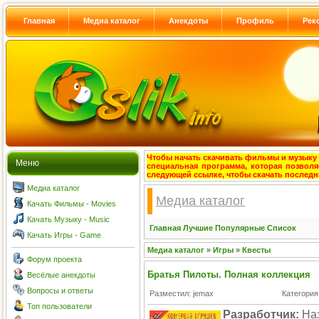
Главная
Медиа каталог
Анекдоты
Профиль
Рек
Чтобы начать скачивать фильмы и музыку с
Меню
специальная программа, которая позволя
следующей ссылке, чтобы скачать после
Медиа каталог
Медиа каталог
Качать Фильмы - Movies
Качать Музыку - Music
Главная
Лучшие
Популярные
Список
Качать Игры - Game
Медиа каталог
»
Игры
»
Квесты
Форум проекта
Братья Пилоты. Полная коллекция
Весёлые анекдоты
Вопросы и ответы
Разместил: jemax
Категория
Топ пользователи
Разработчик:
Наз