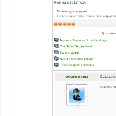
Релиз от:
korsov
Ссылки для загрузки
Скрытый текст виден только зарегистриро
Дополнит
Мрачное Фанданго / Grim Fandango
The Naked Gun (Android)
Папины дочки
Чукча в Большом Городе
Тайна Острова сокровищ
volk2603 (Гость)
21.02.201
спасибо. и