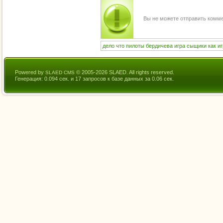
Вы не можете отправить комм
дело
что
пилоты
бердичева
игра
сыщики
как
и
Powered by
© 2005-2026 SLAED. All rights reserved.
SLAED CMS
Генерация: 0.094 сек. и 17 запросов к базе данных за 0.06 сек.