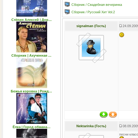
Сборник / Свадебная вечеринка
Сборник / Русский Хит Vol.2
Стёпин Алексей | Дор…
signalman (Гость)
24.09.200
Сборник | Ахученная …
Божья коровка | Рожд…
Nektarinka (Гость)
08.09.200
Ёлка | Город обмана…
песни клас