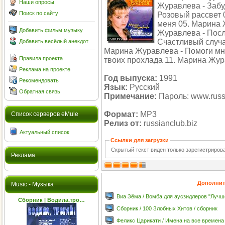
Наши опросы
Журавлева - Забу
Поиск по сайту
Розовый рассвет 
меня 05. Марина 
Добавить фильм музыку
Журавлева - Посл
Счастливый случа
Добавить весёлый анекдот
Марина Журавлева - Помоги мне
Правила проекта
твоих прохлада 11. Марина Жур
Реклама на проекте
Год выпуска:
1991
Рекомендовать
Язык:
Русский
Обратная связь
Примечание:
Пароль: www.russi
Формат:
MP3
Cписок серверов eMule
Релиз от:
russianclub.biz
Актуальный список
Ссылки для загрузки
Скрытый текст виден только зарегистриро
Реклама
Дополнит
Music - Музыка
Виа Зёма / Вомба для аусзидлеров "Лучш
Сборник | Водила,тро…
Cборник / 100 Злобных Хитов / сборник
Феликс Царикати / Имена на все времена