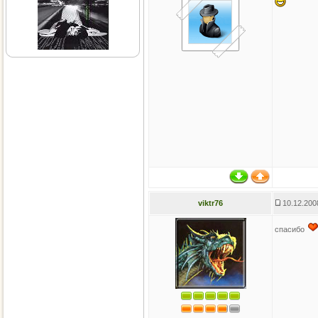
viktr76
10.12.200
спасибо