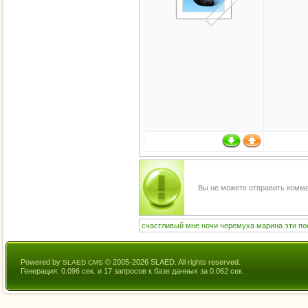
Вы не можете отправить комм
счастливый
мне
ночи
черемуха
марина
эти
по
Powered by
© 2005-2026 SLAED. All rights reserved.
SLAED CMS
Генерация: 0.096 сек. и 17 запросов к базе данных за 0.062 сек.