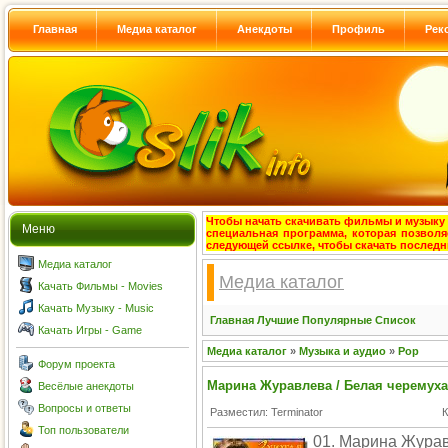
Главная
Медиа каталог
Анекдоты
Профиль
Рек
Чтобы начать скачивать фильмы и музыку с
Меню
специальная программа, которая позволя
следующей ссылке, чтобы скачать после
Медиа каталог
Медиа каталог
Качать Фильмы - Movies
Качать Музыку - Music
Главная
Лучшие
Популярные
Список
Качать Игры - Game
Медиа каталог
»
Музыка и аудио
»
Pop
Форум проекта
Марина Журавлева / Белая черемуха
Весёлые анекдоты
Вопросы и ответы
Разместил: Terminator
К
Топ пользователи
01. Марина Журав