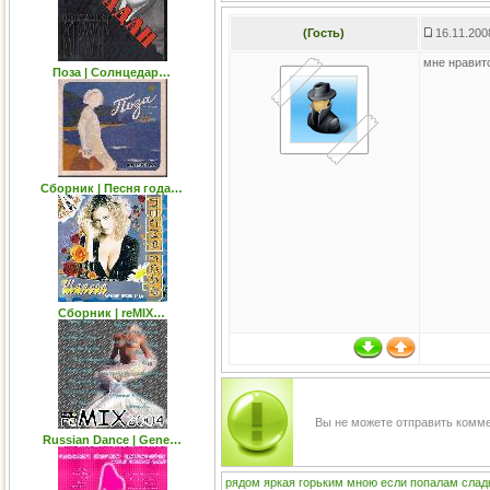
(Гость)
16.11.200
мне нравит
Поза | Солнцедар…
Сборник | Песня года…
Сборник | reMIX…
Вы не можете отправить комм
Russian Dance | Gene…
рядом
яркая
горьким
мною
если
попалам
слад