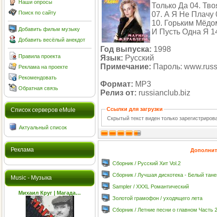
Наши опросы
Только Да 04. Тв
Поиск по сайту
07. А Я Не Плачу
10. Горьким Мёдо
Добавить фильм музыку
И Пусть Одна Я 1
Добавить весёлый анекдот
Год выпуска:
1998
Правила проекта
Язык:
Русский
Примечание:
Пароль: www.russi
Реклама на проекте
Рекомендовать
Формат:
MP3
Обратная связь
Релиз от:
russianclub.biz
Ссылки для загрузки
Cписок серверов eMule
Скрытый текст виден только зарегистриро
Актуальный список
Реклама
Дополнит
Сборник / Русский Хит Vol.2
Сборник / Лучшая дискотека - Белый тане
Music - Музыка
Sampler / XXXL Романтический
Михаил Круг | Магада…
Золотой грамофон / уходящего лета
Сборник / Летние песни о главном Часть 2