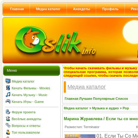
Главная
Медиа каталог
Анекдоты
Профиль
Рек
Чтобы начать скачивать фильмы и музыку с
Меню
специальная программа, которая позволя
следующей ссылке, чтобы скачать после
Медиа каталог
Медиа каталог
Качать Фильмы - Movies
Качать Музыку - Music
Главная
Лучшие
Популярные
Список
Качать Игры - Game
Медиа каталог
»
Музыка и аудио
»
Pop
Форум проекта
Марина Журавлева / Если ты со мн
Весёлые анекдоты
Вопросы и ответы
Разместил: Terminator
К
Топ пользователи
01. Если Ты Со М