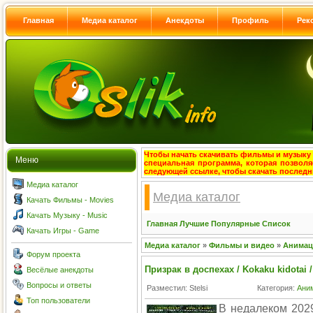
Главная
Медиа каталог
Анекдоты
Профиль
Рек
Чтобы начать скачивать фильмы и музыку с
Меню
специальная программа, которая позволя
следующей ссылке, чтобы скачать после
Медиа каталог
Медиа каталог
Качать Фильмы - Movies
Качать Музыку - Music
Главная
Лучшие
Популярные
Список
Качать Игры - Game
Медиа каталог
»
Фильмы и видео
»
Анима
Форум проекта
Призрак в доспехах / Kokaku kidotai /
Весёлые анекдоты
Вопросы и ответы
Разместил: Stelsi
Категория:
Ани
Топ пользователи
В недалеком 2029