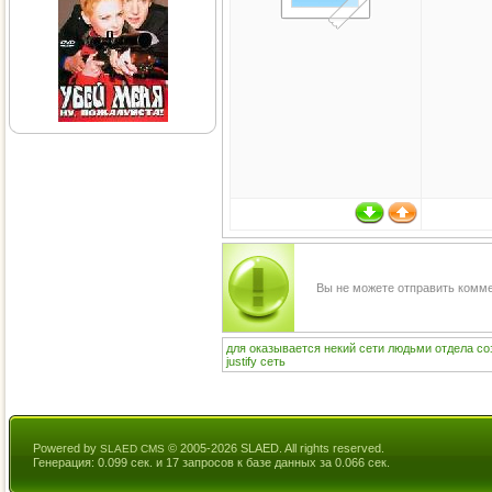
Вы не можете отправить комм
для
оказывается
некий
сети
людьми
отдела
со
justify
сеть
Powered by
© 2005-2026 SLAED. All rights reserved.
SLAED CMS
Генерация: 0.099 сек. и 17 запросов к базе данных за 0.066 сек.