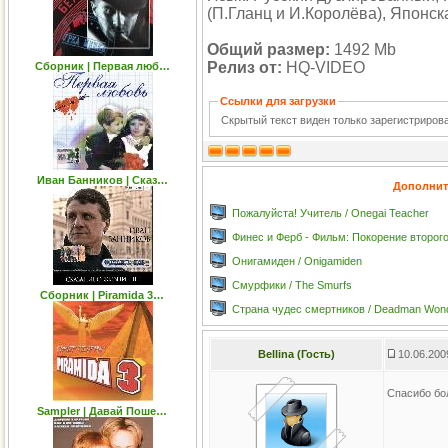
(П.Гланц и И.Королёва), Японск
Общий размер:
1492 Mb
Релиз от:
HQ-VIDEO
Сборник | Первая люб…
Ссылки для загрузки
Скрытый текст виден только зарегистриро
Иван Банников | Сказ…
Дополнит
Пожалуйста! Учитель / Onegai Teacher
Финес и Ферб - Фильм: Покорение второго 
Онигамиден / Onigamiden
Смурфики / The Smurfs
Сборник | Piramida 3…
Страна чудес смертников / Deadman Wond
Bellina (Гость)
10.06.200
Спасибо бо
Sampler | Давай Поше…