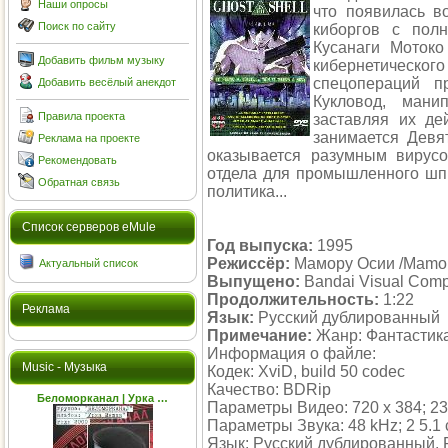
Наши опросы
что появилась в
Поиск по сайту
киборгов с полн
Кусанаги Мотоко
Добавить фильм музыку
кибернетического 
спецопераций п
Добавить весёлый анекдот
Кукловод, ман
Правила проекта
заставляя их де
занимается Девя
Реклама на проекте
оказывается разумным вирусо
Рекомендовать
отдела для промышленного шпи
Обратная связь
политика...
Cписок серверов eMule
Год выпуска:
1995
Режиссёр:
Мамору Осии /Mamoru
Актуальный список
Выпущено:
Bandai Visual Com
Продолжительность:
1:22
Реклама
Язык:
Русский дублированный
Примечание:
Жанр: Фантастик
Информация о файле:
Music - Музыка
Кодек: XviD, build 50 codec
Качество: BDRip
Беломорканал | Урка …
Параметры Видео: 720 x 384; 23.9
Параметры Звука: 48 kHz; 2 5.1 c
Язык: Русский дублированный,