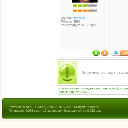
Группа:
Местные
Пункты: 9598
Регистрация: 04.12.2008
Вы не можете отправить комм
это
жизнь
что
последняя
инстинкте
justify
стре
земле
борьбу
выжить
Powered by
© 2005-2026 SLAED. All rights reserved.
SLAED CMS
Генерация: 0.086 сек. и 17 запросов к базе данных за 0.052 сек.