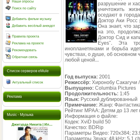
Наши опросы
разрушение и хао
Поиск по сайту
уничтожить жиз
оседают в города
Добавить фильм музыку
Доктор Аки Росс 
Она знает, что з
Добавить весёлый анекдот
на это, продолж
Правила проекта
Доктор Сид и кап
Eyes". Эта тр
Реклама на проекте
инопланетянами и борьба идет
Рекомендовать
чувствах, о душе, об основном
Обратная связь
любой ценой...
Cписок серверов eMule
Год выпуска:
2001
Режиссёр:
Хиронобу Сакагучи /
Актуальный список
Выпущено:
Columbia Pictures
Продолжительность:
1:45
Реклама
Язык:
Русский дублированный
Примечание:
Жанр: Фантастик
Рейтинг MPAA: Детям до 13 лет
Music - Музыка
Информация о файле:
Кодек: XviD build 50
Джигурда Никита | Ил…
Качество: BDRip
Параметры Видео: 720x384; 23.976
Параметры Звука: 48 kHz; 5.1 ch