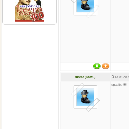
rusraf (Гость)
13.06.200
spasibo !!!!!!!