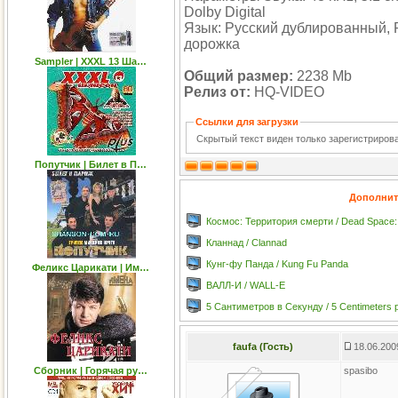
Dolby Digital
Язык: Русский дублированный,
дорожка
Sampler | XXXL 13 Ша…
Общий размер:
2238 Mb
Релиз от:
HQ-VIDEO
Ссылки для загрузки
Скрытый текст виден только зарегистриро
Попутчик | Билет в П…
Дополнит
Космос: Территория смерти / Dead Space: 
Кланнад / Clannad
Кунг-фу Панда / Kung Fu Panda
Феликс Царикати | Им…
ВАЛЛ-И / WALL-E
5 Сантиметров в Секунду / 5 Centimeters 
faufa (Гость)
18.06.200
Сборник | Горячая ру…
spasibo