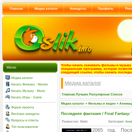
Главная
Медиа каталог
Анекдоты
Профиль
Рек
Чтобы начать скачивать фильмы и музыку с
Меню
специальная программа, которая позволя
следующей ссылке, чтобы скачать после
Медиа каталог
Медиа каталог
Качать Фильмы - Movies
Качать Музыку - Music
Главная
Лучшие
Популярные
Список
Качать Игры - Game
Медиа каталог
»
Фильмы и видео
»
Анима
Форум проекта
Последняя фантазия / Final Fantasy: T
Весёлые анекдоты
Вопросы и ответы
Разместил: Stelsi
Категория:
Ани
Топ пользователи
2065 год. Пос