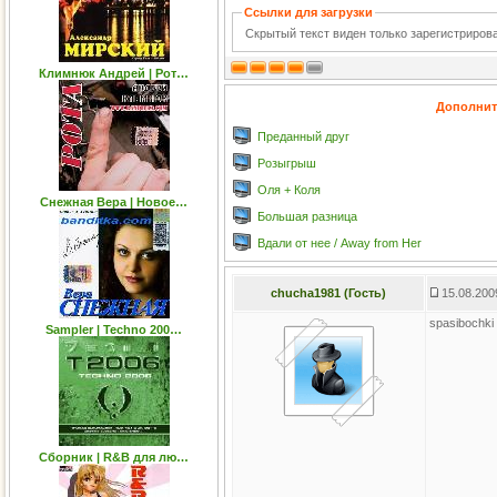
Ссылки для загрузки
Скрытый текст виден только зарегистриро
Климнюк Андрей | Рот…
Дополнит
Преданный друг
Розыгрыш
Оля + Коля
Снежная Вера | Новое…
Большая разница
Вдали от нее / Away from Her
chucha1981 (Гость)
15.08.200
spasibochki
Sampler | Techno 200…
Сборник | R&B для лю…