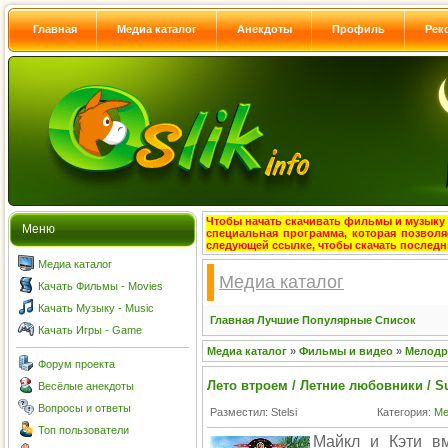
Главная
Медиа каталог
Анекдоты
Профиль
Рек
Чтобы начать скачивать фильмы и музыку с
Меню
специальная программа, которая позволя
следующей ссылке, чтобы скачать после
Медиа каталог
Медиа каталог
Качать Фильмы - Movies
Качать Музыку - Music
Главная
Лучшие
Популярные
Список
Качать Игры - Game
Медиа каталог
»
Фильмы и видео
»
Мелодр
Форум проекта
Лето втроем / Летние любовники / 
Весёлые анекдоты
Вопросы и ответы
Разместил: Stelsi
Категория:
Ме
Топ пользователи
Майкл и Кэти в