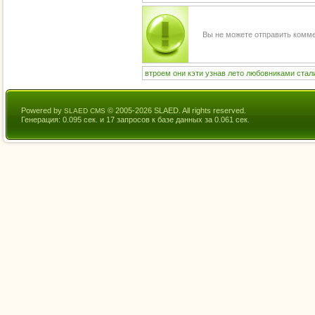
Вы не можете отправить комм
втроем
они
кэти
узнав
лето
любовниками
стал
Powered by
© 2005-2026 SLAED. All rights reserved.
SLAED CMS
Генерация: 0.095 сек. и 17 запросов к базе данных за 0.061 сек.