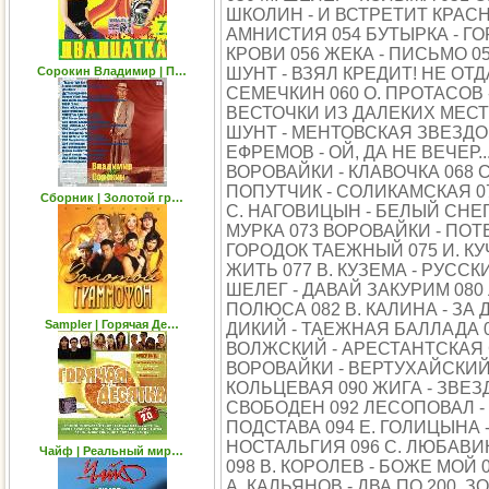
ШКОЛИН - И ВСТРЕТИТ КРАСН
АМНИСТИЯ 054 БУТЫРКА - ГОР
КРОВИ 056 ЖЕКА - ПИСЬМО 05
Сорокин Владимир | П…
ШУНТ - ВЗЯЛ КРЕДИТ! НЕ ОТ
СЕМЕЧКИН 060 О. ПРОТАСОВ 
ВЕСТОЧКИ ИЗ ДАЛЕКИХ МЕСТ 
ШУНТ - МЕНТОВСКАЯ ЗВЕЗДОЧ
ЕФРЕМОВ - ОЙ, ДА НЕ ВЕЧЕР..
ВОРОВАЙКИ - КЛАВОЧКА 068 С
ПОПУТЧИК - СОЛИКАМСКАЯ 07
Сборник | Золотой гр…
С. НАГОВИЦЫН - БЕЛЫЙ СНЕ
МУРКА 073 ВОРОВАЙКИ - ПОТ
ГОРОДОК ТАЕЖНЫЙ 075 И. КУ
ЖИТЬ 077 В. КУЗЕМА - РУССКИ
ШЕЛЕГ - ДАВАЙ ЗАКУРИМ 080 
ПОЛЮСА 082 В. КАЛИНА - ЗА 
Sampler | Горячая Де…
ДИКИЙ - ТАЕЖНАЯ БАЛЛАДА 08
ВОЛЖСКИЙ - АРЕСТАНТСКАЯ С
ВОРОВАЙКИ - ВЕРТУХАЙСКИЙ-
КОЛЬЦЕВАЯ 090 ЖИГА - ЗВЕЗ
СВОБОДЕН 092 ЛЕСОПОВАЛ -
ПОДСТАВА 094 Е. ГОЛИЦЫНА 
НОСТАЛЬГИЯ 096 С. ЛЮБАВИН 
Чайф | Реальный мир…
098 В. КОРОЛЕВ - БОЖЕ МОЙ 
А. КАЛЬЯНОВ - ДВА ПО 200, З