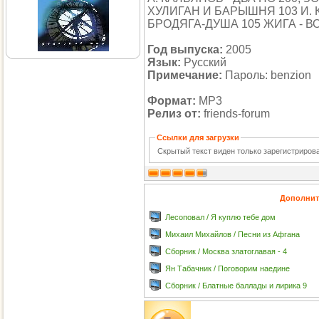
ХУЛИГАН И БАРЫШНЯ 103 И. К
БРОДЯГА-ДУША 105 ЖИГА - 
Год выпуска:
2005
Язык:
Русский
Примечание:
Пароль: benzion
Формат:
MP3
Релиз от:
friends-forum
Ссылки для загрузки
Скрытый текст виден только зарегистриро
Дополнит
Лесоповал / Я куплю тебе дом
Михаил Михайлов / Песни из Афгана
Сборник / Москва златоглавая - 4
Ян Табачник / Поговорим наедине
Сборник / Блатные баллады и лирика 9