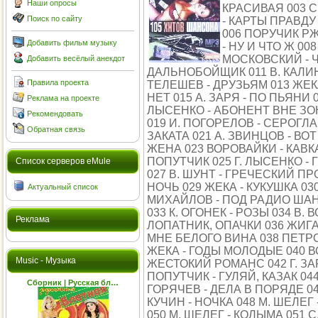
Наши опросы
КРАСИВАЯ 003 С
Поиск по сайту
- КАРТЫ ПРАВДУ 
006 ПОРУЧИК РЖ
Добавить фильм музыку
- НУ И ЧТО Ж 00
МОСКОВСКИЙ - Ч
Добавить весёлый анекдот
ДАЛЬНОБОЙЩИК 011 В. КАЛИНА
Правила проекта
ТЕЛЕШЕВ - ДРУЗЬЯМ 013 ЖЕКА
НЕТ 015 А. ЗАРЯ - ПО ПЬЯНИ
Реклама на проекте
ЛЫСЕНКО - АБОНЕНТ ВНЕ ЗО
Рекомендовать
019 И. ПОГОРЕЛОВ - СЕРОГЛ
Обратная связь
ЗАКАТА 021 А. ЗВИНЦОВ - ВО
ЖЕНА 023 ВОРОВАЙКИ - КАВК
ПОПУТЧИК 025 Г. ЛЫСЕНКО - 
Cписок серверов eMule
027 В. ШУНТ - ГРЕЧЕСКИЙ П
НОЧЬ 029 ЖЕКА - КУКУШКА 03
Актуальный список
МИХАЙЛОВ - ПОД РАДИО ШАНС
033 К. ОГОНЕК - РОЗЫ 034 В.
Реклама
ЛОПАТНИК, ОПАЧКИ 036 ЖИГА 
МНЕ БЕЛОГО ВИНА 038 ПЕТРО
ЖЕКА - ГОДЫ МОЛОДЫЕ 040 ВО
Music - Музыка
ЖЕСТОКИЙ РОМАНС 042 Г. ЗАР
ПОПУТЧИК - ГУЛЯЙ, КАЗАК 044
Сборник | Русская бл…
ГОРЯЧЕВ - ДЕЛА В ПОРЯДЕ 04
КУЧИН - НОЧКА 048 М. ШЕЛЕГ 
050 М. ШЕЛЕГ - КОЛЫМА 051 С