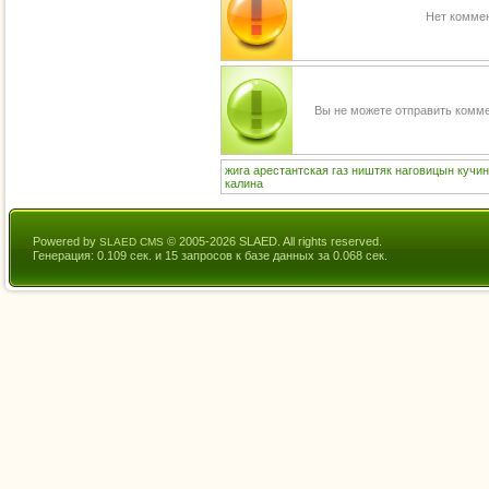
Нет коммен
Вы не можете отправить комм
жига
арестантская
газ
ништяк
наговицын
кучин
калина
Powered by
© 2005-2026 SLAED. All rights reserved.
SLAED CMS
Генерация: 0.109 сек. и 15 запросов к базе данных за 0.068 сек.