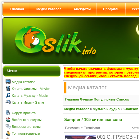
Главная
Медиа каталог
Анекдоты
Профиль
Рек
Чтобы начать скачивать фильмы и музыку с
Меню
специальная программа, которая позволя
следующей ссылке, чтобы скачать после
Медиа каталог
Медиа каталог
Качать Фильмы - Movies
Качать Музыку - Music
Главная
Лучшие
Популярные
Список
Качать Игры - Game
Медиа каталог
»
Музыка и аудио
»
Chanson
Форум проекта
Sampler / 105 хитов шансона
Весёлые анекдоты
Вопросы и ответы
Разместил: Terminator
Кате
Топ пользователи
001 С. ГРУБОВ 