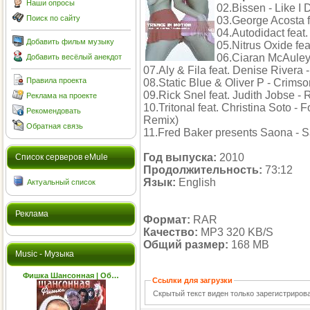
Наши опросы
02.Bissen - Like I
Поиск по сайту
03.George Acosta f
04.Autodidact feat
Добавить фильм музыку
05.Nitrus Oxide fe
06.Ciaran McAuley 
Добавить весёлый анекдот
07.Aly & Fila feat. Denise Rivera 
Правила проекта
08.Static Blue & Oliver P - Crimso
09.Rick Snel feat. Judith Jobse -
Реклама на проекте
10.Tritonal feat. Christina Soto -
Рекомендовать
Remix)
Обратная связь
11.Fred Baker presents Saona - 
Год выпуска:
2010
Cписок серверов eMule
Продолжительность:
73:12
Язык:
English
Актуальный список
Реклама
Формат:
RAR
Качество:
MP3 320 KB/S
Общий размер:
168 MB
Music - Музыка
Фишка Шансонная | Об…
Ссылки для загрузки
Скрытый текст виден только зарегистриро