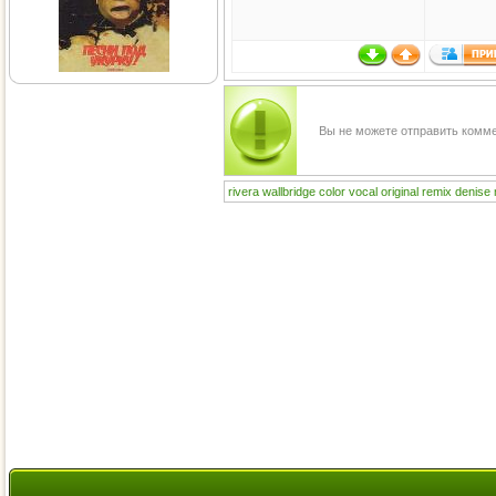
Вы не можете отправить комм
rivera
wallbridge
color
vocal
original
remix
denise