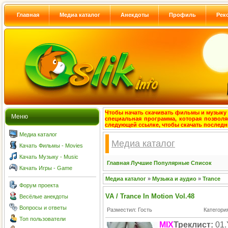
Главная
Медиа каталог
Анекдоты
Профиль
Рек
Чтобы начать скачивать фильмы и музыку с
Меню
специальная программа, которая позволя
следующей ссылке, чтобы скачать после
Медиа каталог
Медиа каталог
Качать Фильмы - Movies
Качать Музыку - Music
Главная
Лучшие
Популярные
Список
Качать Игры - Game
Медиа каталог
»
Музыка и аудио
»
Trance
Форум проекта
VA / Trance In Motion Vol.48
Весёлые анекдоты
Вопросы и ответы
Разместил: Гость
Категори
Топ пользователи
MIX
Треклист:
01.