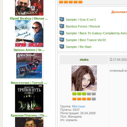
Дополнит
Юрий Визбор | Милая …
Sampler / Goa X vol 2
Bamboo Forest / Revival
Sampler / Back To Galaxy-Compiled by Astra
Sampler / Best Trance Vol.03
Sampler / Re-Start
Various Artists | Ve…
skaba
17.04.201
отличный 
Многоточие | Третий …
Группа:
Местные
Пункты: 9107
Регистрация: 26.04.2009
Красная Плесень | Пе…
Пол: Женщина
Из: израиль