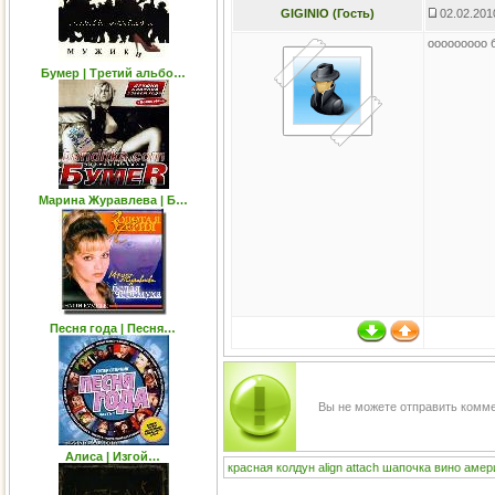
GIGINIO (Гость)
02.02.201
ооооооооо б
Бумер | Третий альбо…
Марина Журавлева | Б…
Песня года | Песня…
Вы не можете отправить комм
Алиса | Изгой…
красная
колдун
align
attach
шапочка
вино
амер