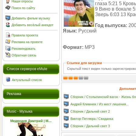
Наши опросы
глаза 5:21 5 Кров
Поиск по сайту
9 Вино в бокале 5
Зверь 6:03 13 Кр
Добавить фильм музыку
Год выпуска:
20
Добавить весёлый анекдот
Язык:
Русский
Правила проекта
Реклама на проекте
Формат:
MP3
Рекомендовать
Обратная связь
Ссылки для загрузки
Скрытый текст виден только зарегистриро
Cписок серверов eMule
Актуальный список
Дополнит
Реклама
Сборник / Столыпинский вагон - Жизнь б
Андрей Климнюк / Из мест лишения...
Music - Музыка
Сборник / Дальний свет 2
Виктор Петлюра / Свиданка
Медведев Дмитрий | М…
Сборник / Дальний свет 3