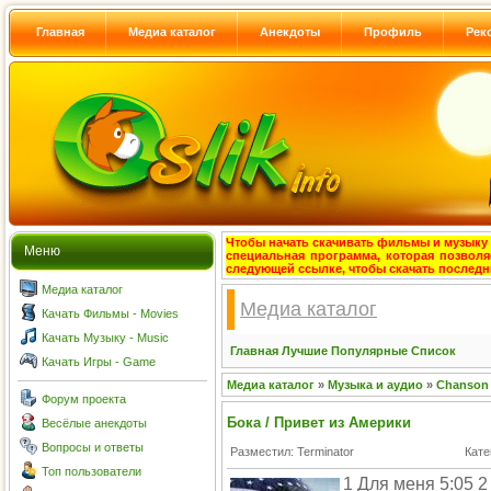
Главная
Медиа каталог
Анекдоты
Профиль
Рек
Чтобы начать скачивать фильмы и музыку с
Меню
специальная программа, которая позволя
следующей ссылке, чтобы скачать после
Медиа каталог
Медиа каталог
Качать Фильмы - Movies
Качать Музыку - Music
Главная
Лучшие
Популярные
Список
Качать Игры - Game
Медиа каталог
»
Музыка и аудио
»
Chanson
Форум проекта
Бока / Привет из Америки
Весёлые анекдоты
Вопросы и ответы
Разместил: Terminator
Кате
Топ пользователи
1 Для меня 5:05 2