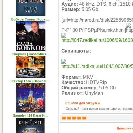
Аудио:
48 kHz, DTS, 6 ch, 1510 
Размер:
5.05 Gb
Бобков Слава | Коса …
[url=http://narod.ru/disk/2256
Р·Р° 80 РґРЅРµР№.mkv.html]
Скриншоты:
Сборник | Kassel4rus…
Формат:
MKV
Сектор Газа | Наркол…
Качество:
HDTVRip
Общий размер:
5.05 Gb
Релиз от:
UrryMan
Ссылки для загрузки
Скрытый текст виден только зарегистриро
Sampler | 24 Karat H…
Дополнит