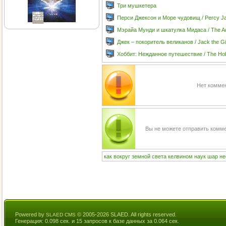
Три мушкетера
Перси Джексон и Море чудовищ / Percy Ja
Мэрайа Мунди и шкатулка Мидаса / The Adv
Джек – покоритель великанов / Jack the Gi
Хоббит: Нежданное путешествие / The Hob
Нет коммен
Вы не можете отправить комм
как
вокруг
земной
света
келвином
наук
шар
не
Powered by
© 2005-2026 SLAED. All rights reserved.
SLAED CMS
Генерация: 0.098 сек. и 15 запросов к базе данных за 0.064 сек.