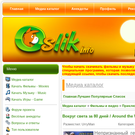
Главная
Медиа каталог
Анекдоты
Профиль
Рек
Чтобы начать скачивать фильмы и музыку с
Меню
специальная программа, которая позволя
следующей ссылке, чтобы скачать после
Медиа каталог
Медиа каталог
Качать Фильмы - Movies
Качать Музыку - Music
Главная
Лучшие
Популярные
Список
Качать Игры - Game
Медиа каталог
»
Фильмы и видео
»
Приклю
Форум проекта
Вокруг света за 80 дней / Around the
Весёлые анекдоты
Вопросы и ответы
Разместил: UrryMan
Категория
Топ пользователи
Непризнанный ге