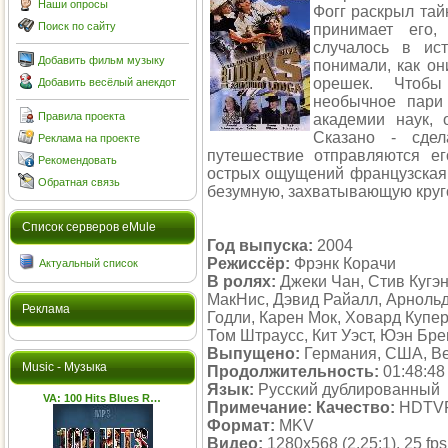
Наши опросы
Фогг раскрыл тай
Поиск по сайту
принимает его,
случалось в ис
Добавить фильм музыку
понимали, как он
орешек. Чтобы
Добавить весёлый анекдот
необычное пари
Правила проекта
академии наук, 
Сказано - сде
Реклама на проекте
путешествие отправляются е
Рекомендовать
острых ощущений французская 
Обратная связь
безумную, захватывающую круго
Cписок серверов eMule
Год выпуска:
2004
Режиссёр:
Фрэнк Корачи
Актуальный список
В ролях:
Джеки Чан, Стив Кугэн
МакНис, Дэвид Райалл, Арноль
Реклама
Годли, Карен Мок, Ховард Куп
Том Штраусс, Кит Уэст, Юэн Бре
Выпущено:
Германия, США, Ве
Music - Музыка
Продолжительность:
01:48:48
Язык:
Русский дублированный
VA: 100 Hits Blues R…
Примечание:
Качество:
HDTVR
Формат:
MKV
Видео:
1280x568 (2.25:1), 25 fps,