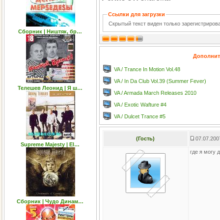
Ссылки для загрузки
Скрытый текст виден только зарегистриро
Сборник | Ништяк, бр…
Дополнит
VA / Trance In Motion Vol.48
VA / In Da Club Vol.39 (Summer Fever)
Телешев Леонид | Я ш…
VA / Armada March Releases 2010
VA / Exotic Wafture #4
VA / Dulcet Trance #5
(Гость)
07.07.200
Supreme Majesty | El…
где я могу 
Сборник | Чудо Динам…