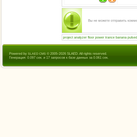
Вы не можете отправить комм
project
analyzer
floor
power
trance
banana
pulsed
Powered by
© 2005-2026 SLAED. All rights reserved.
SLAED CMS
Генерация: 0.097 сек. и 17 запросов к базе данных за 0.061 сек.