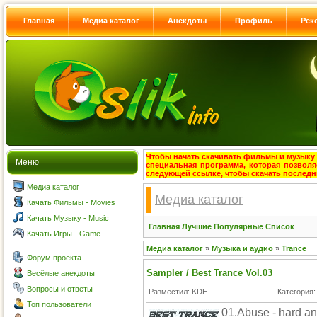
Главная
Медиа каталог
Анекдоты
Профиль
Рек
Чтобы начать скачивать фильмы и музыку с
Меню
специальная программа, которая позволя
следующей ссылке, чтобы скачать после
Медиа каталог
Медиа каталог
Качать Фильмы - Movies
Качать Музыку - Music
Главная
Лучшие
Популярные
Список
Качать Игры - Game
Медиа каталог
»
Музыка и аудио
»
Trance
Форум проекта
Sampler / Best Trance Vol.03
Весёлые анекдоты
Вопросы и ответы
Разместил: KDE
Категория
Топ пользователи
01.Abuse - hard an