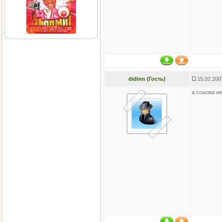
didinn (Гость)
15.02.200
а ссылка не