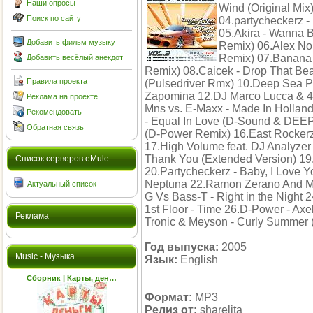
Наши опросы
Wind (Original Mix
Поиск по сайту
04.partycheckerz -
05.Akira - Wanna B
Добавить фильм музыку
Remix) 06.Alex Noi
Remix) 07.Banana I
Добавить весёлый анекдот
Remix) 08.Caicek - Drop That Be
Правила проекта
(Pulsedriver Rmx) 10.Deep Sea Pr
Zapomina 12.DJ Marco Lucca & 4R
Реклама на проекте
Mns vs. E-Maxx - Made In Hollan
Рекомендовать
- Equal In Love (D-Sound & DEEP
Обратная связь
(D-Power Remix) 16.East Rocker
17.High Volume feat. DJ Analyzer -
Thank You (Extended Version) 19
Cписок серверов eMule
20.Partycheckerz - Baby, I Love 
Neptuna 22.Ramon Zerano And Ma
Актуальный список
G Vs Bass-T - Right in the Night 
1st Floor - Time 26.D-Power - Ax
Реклама
Tronic & Meyson - Curly Summer 
Год выпуска:
2005
Music - Музыка
Язык:
English
Сборник | Карты, ден…
Формат:
MP3
Релиз от:
sharelita