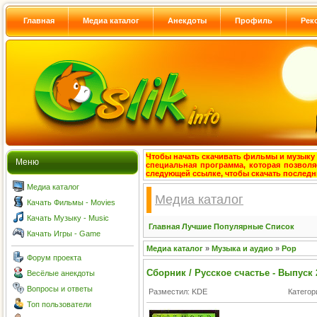
Главная
Медиа каталог
Анекдоты
Профиль
Рек
Чтобы начать скачивать фильмы и музыку с
Меню
специальная программа, которая позволя
следующей ссылке, чтобы скачать после
Медиа каталог
Медиа каталог
Качать Фильмы - Movies
Качать Музыку - Music
Главная
Лучшие
Популярные
Список
Качать Игры - Game
Медиа каталог
»
Музыка и аудио
»
Pop
Форум проекта
Сборник / Русское счастье - Выпуск 
Весёлые анекдоты
Вопросы и ответы
Разместил: KDE
Категор
Топ пользователи