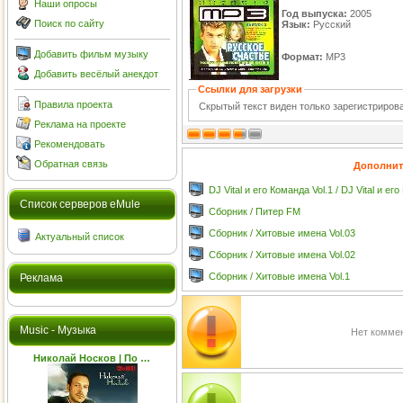
Наши опросы
Год выпуска:
2005
Поиск по сайту
Язык:
Русский
Добавить фильм музыку
Формат:
MP3
Добавить весёлый анекдот
Ссылки для загрузки
Правила проекта
Скрытый текст виден только зарегистриро
Реклама на проекте
Рекомендовать
Обратная связь
Дополнит
DJ Vital и его Команда Vol.1 / DJ Vital и ег
Cписок серверов eMule
Сборник / Питер FM
Сборник / Хитовые имена Vol.03
Актуальный список
Сборник / Хитовые имена Vol.02
Сборник / Хитовые имена Vol.1
Реклама
Music - Музыка
Нет коммен
Николай Носков | По …