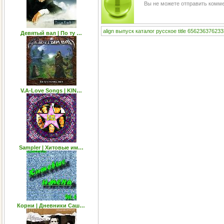
Вы не можете отправить комм
align
выпуск
каталог
русское
title
656236376233
Девятый вал | По ту …
V.A-Love Songs | KIN…
Sampler | Хитовые им…
Корни | Дневники Саш…