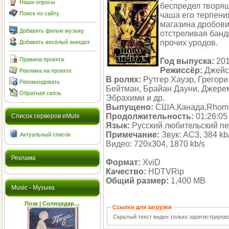
Наши опросы
беспредел творящ
Поиск по сайту
чаша его терпени
магазина дробови
Добавить фильм музыку
отстреливая банд
прочих уродов.
Добавить весёлый анекдот
Правила проекта
Год выпуска:
20
Режиссёр:
Джейс
Реклама на проекте
В ролях:
Рутгер Хауэр, Грегори
Рекомендовать
Бейтман, Брайан Дауни, Джерем
Обратная связь
Эбрахими и др.
Выпущено:
США,Канада,Rhomb
Продолжительность:
01:26:05
Cписок серверов eMule
Язык:
Русский любительский п
Примечание:
Звук: AC3, 384 kb/
Актуальный список
Видео: 720x304, 1870 kb/s
Реклама
Формат:
XviD
Качество:
HDTVRip
Общий размер:
1,400 MB
Music - Музыка
Поза | Солнцедар…
Ссылки для загрузки
Скрытый текст виден только зарегистриро