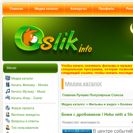
Главная
Медиа каталог
Анекдоты
Профиль
Рек
Чтобы начать скачивать фильмы и музыку с
Меню
специальная программа, которая позволя
следующей ссылке, чтобы скачать после
Медиа каталог
Медиа каталог
Качать Фильмы - Movies
Качать Музыку - Music
Главная
Лучшие
Популярные
Список
Качать Игры - Game
Медиа каталог
»
Фильмы и видео
»
Боевик
Форум проекта
Бомж с дробовиком / Hobo with a Sh
Весёлые анекдоты
Вопросы и ответы
Разместил: монтекристо
Топ пользователи
В центре событий