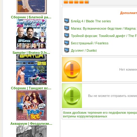
Дополнит
Сборник | Блатной ра…
Блейд 4 / Blade The series
Магма: Вулканическое бедствие / Magma: V
Тройной форсаж: Токийский дрифт / The Fas
Бесстрашный / Fearless
Дуэлянт / Duelist
Sampler | Bratwa DJs…
Нет коммен
Сборник | Танцуют вс…
Вы не можете отправить комм
бомж
дробовик
терпения
его
педофилов
прекр
витрины
коррумпированных
Аквариум | Феодализм…