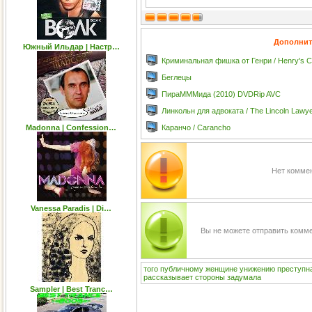
Дополнит
Южный Ильдар | Настр…
Криминальная фишка от Генри / Henry's C
Беглецы
ПираМММида (2010) DVDRip AVC
Линкольн для адвоката / The Lincoln Lawy
Madonna | Confession…
Каранчо / Carancho
Нет коммен
Vanessa Paradis | Di…
Вы не можете отправить комм
того
публичному
женщине
унижению
преступн
рассказывает
стороны
задумала
Sampler | Best Tranc…