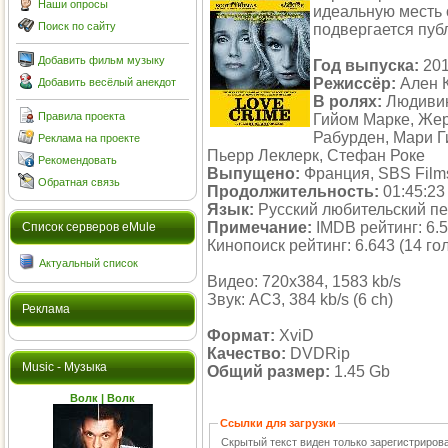
Наши опросы
идеальную месть с
Поиск по сайту
подвергается пуб
Добавить фильм музыку
Год выпуска:
20
Режиссёр:
Ален 
Добавить весёлый анекдот
В ролях:
Людивин
Правила проекта
Гийом Марке, Же
Рабурден, Мари Г
Реклама на проекте
Пьерр Леклерк, Стефан Роке
Рекомендовать
Выпущено:
Франция, SBS Films,
Обратная связь
Продолжительность:
01:45:23
Язык:
Русский любительский п
Примечание:
IMDB рейтинг: 6.5
Cписок серверов eMule
Кинопоиск рейтинг: 6.643 (14 го
Актуальный список
Видео: 720x384, 1583 kb/s
Звук: AC3, 384 kb/s (6 ch)
Реклама
Формат:
XviD
Качество:
DVDRip
Music - Музыка
Общий размер:
1.45 Gb
Волк | Волк
Ссылки для загрузки
Скрытый текст виден только зарегистриро