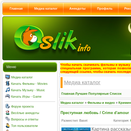
Главная
Медиа каталог
Анекдоты
Профиль
Рек
Чтобы начать скачивать фильмы и музыку с
Меню
специальная программа, которая позволя
следующей ссылке, чтобы скачать после
Медиа каталог
Медиа каталог
Качать Фильмы - Movies
Качать Музыку - Music
Главная
Лучшие
Популярные
Список
Качать Игры - Game
Медиа каталог
»
Фильмы и видео
»
Кримин
Форум проекта
Преступная любовь / Crime d'amour
Весёлые анекдоты
Вопросы и ответы
Разместил: Baset
Категория:
Топ пользователи
Картина рассказы