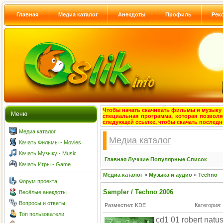
Главная
Медиа каталог
Анекдоты
Профиль
Рек
Чтобы начать скачивать фильмы и музыку с
Меню
специальная программа, которая позволя
следующей ссылке, чтобы скачать после
Медиа каталог
Медиа каталог
Качать Фильмы - Movies
Качать Музыку - Music
Главная
Лучшие
Популярные
Список
Качать Игры - Game
Медиа каталог
»
Музыка и аудио
»
Techno
Форум проекта
Sampler / Techno 2006
Весёлые анекдоты
Вопросы и ответы
Разместил: KDE
Категория:
Топ пользователи
cd1 01 robert natu