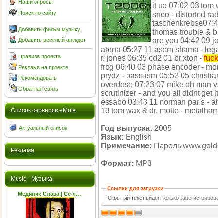
Наши опросы
it uo 07:02 03 tom 
Поиск по сайту
sneo - distorted ra
taschenkrebse07:42 
Добавить фильм музыку
thomas trouble & b
are you 04:42 09 j
Добавить весёлый анекдот
arena 05:27 11 asem shama - legal
Правила проекта
r. jones 06:35 cd2 01 brixton -
fuc
frog 06:40 03 phase encoder - mon
Реклама на проекте
prydz - bass-ism 05:52 05 christia
Рекомендовать
overdose 07:23 07 mike oh man vs.
Обратная связь
scrutinizer - and you all didnt get 
essabo 03:43 11 norman paris - ah
13 tom wax & dr. motte - metalha
Cписок серверов eMule
Год выпуска:
2005
Актуальный список
Язык:
English
Примечание:
Пароль:www.golde
Реклама
Формат:
MP3
Music - Музыка
Ссылки для загрузки
Медяник Слава | Се-л…
Скрытый текст виден только зарегистриро