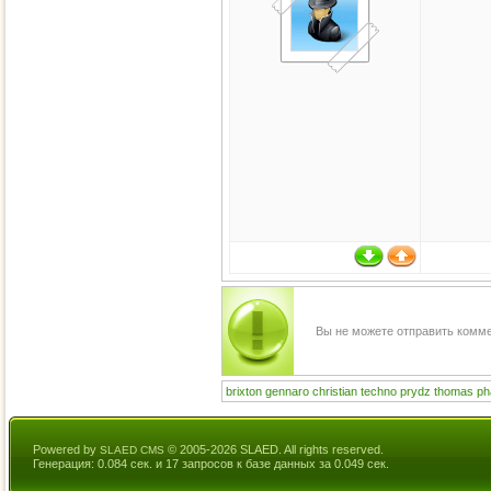
Вы не можете отправить комм
brixton
gennaro
christian
techno
prydz
thomas
ph
Powered by
© 2005-2026 SLAED. All rights reserved.
SLAED CMS
Генерация: 0.084 сек. и 17 запросов к базе данных за 0.049 сек.