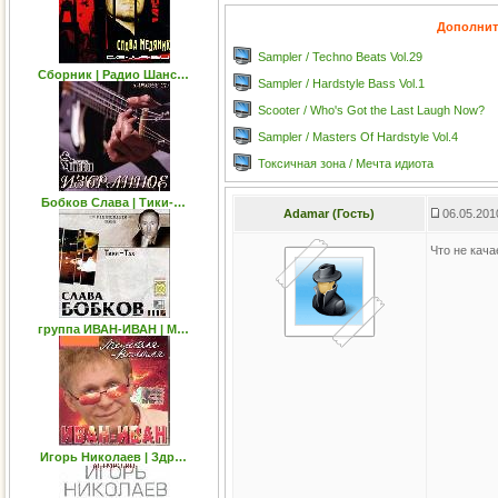
Дополнит
Sampler / Techno Beats Vol.29
Сборник | Радио Шанс…
Sampler / Hardstyle Bass Vol.1
Scooter / Who's Got the Last Laugh Now?
Sampler / Masters Of Hardstyle Vol.4
Токсичная зона / Мечта идиота
Бобков Слава | Тики-…
Adamar (Гость)
06.05.201
Что не кач
группа ИВАН-ИВАН | М…
Игорь Николаев | Здр…