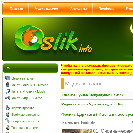
Главная
Медиа каталог
Анекдоты
Профиль
Рек
Чтобы начать скачивать фильмы и музыку с
Меню
специальная программа, которая позволя
следующей ссылке, чтобы скачать после
Медиа каталог
Медиа каталог
Качать Фильмы - Movies
Качать Музыку - Music
Главная
Лучшие
Популярные
Список
Качать Игры - Game
Медиа каталог
»
Музыка и аудио
»
Pop
Форум проекта
Феликс Царикати / Имена на все вр
Весёлые анекдоты
Вопросы и ответы
Разместил: Terminator
К
Топ пользователи
01. Сирень-черему