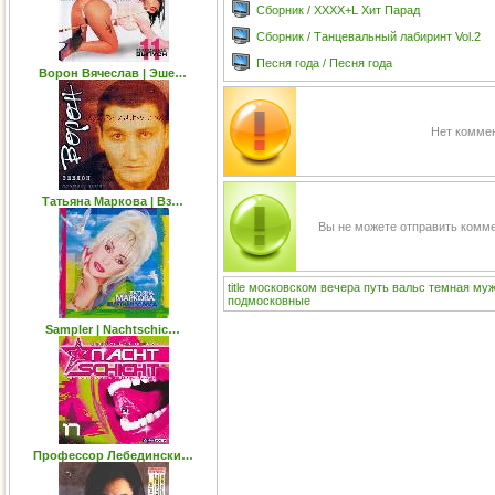
Сборник / XXXX+L Хит Парад
Сборник / Танцевальный лабиринт Vol.2
Песня года / Песня года
Ворон Вячеслав | Эше…
Нет коммен
Татьяна Маркова | Вз…
Вы не можете отправить комм
title
московском
вечера
путь
вальс
темная
муж
подмосковные
Sampler | Nachtschic…
Профессор Лебедински…