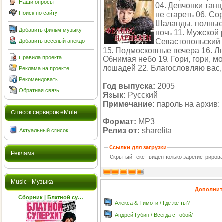
Наши опросы
04. Девчонки танц
Поиск по сайту
не стареть 06. Со
Шаланды, полные 
Добавить фильм музыку
ночь 11. Мужской 
Севастопольский 
Добавить весёлый анекдот
15. Подмосковные вечера 16. Лю
Правила проекта
Обнимая небо 19. Гори, гори, м
лошадей 22. Благословляю вас,
Реклама на проекте
Рекомендовать
Год выпуска:
2005
Обратная связь
Язык:
Русский
Примечание:
пароль на архив: 
Cписок серверов eMule
Формат:
MP3
Релиз от:
sharelita
Актуальный список
Ссылки для загрузки
Реклама
Скрытый текст виден только зарегистриро
Music - Музыка
Дополнит
Сборник | Блатной су…
Алекса & Тимоти / Где же ты?
Андрей Губин / Всегда с тобой/