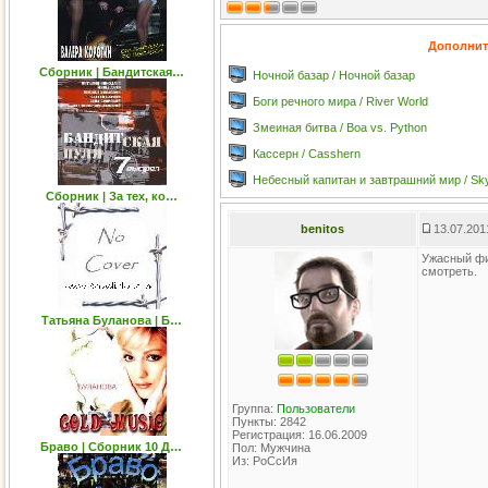
Дополнит
Сборник | Бандитская…
Ночной базар / Ночной базар
Боги речного мира / River World
Змеиная битва / Boa vs. Python
Кассерн / Casshern
Небесный капитан и завтрашний мир / Sky
Сборник | За тех, ко…
benitos
13.07.201
Ужасный фи
смотреть.
Татьяна Буланова | Б…
Группа:
Пользователи
Пункты: 2842
Регистрация: 16.06.2009
Браво | Сборник 10 Д…
Пол: Мужчина
Из: РоСсИя