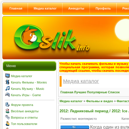
Главная
Медиа каталог
Анекдоты
Профиль
Рек
Чтобы начать скачивать фильмы и музыку с
Меню
специальная программа, которая позволя
следующей ссылке, чтобы скачать после
Медиа каталог
Медиа каталог
Качать Фильмы - Movies
Качать Музыку - Music
Главная
Лучшие
Популярные
Список
Качать Игры - Game
Медиа каталог
»
Фильмы и видео
»
Фантас
Форум проекта
2012: Ледниковый период / 2012: Ice
Весёлые анекдоты
Вопросы и ответы
Разместил: монтекристо
Кате
Топ пользователи
Когда один из вул