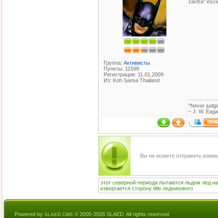
zavtra" esci
Группа:
Активисты
Пункты: 11598
Регистрация: 11.01.2009
Из: Koh Samui Thailand
"Never judge
~ J. W. Eag
Вы не можете отправить комм
этот
северной
периода
пытаются
льдом
лед
на
извергается
сторону
title
ледникового
Powered by
© 2005-2026 SLAED. All rights reserved.
SLAED CMS