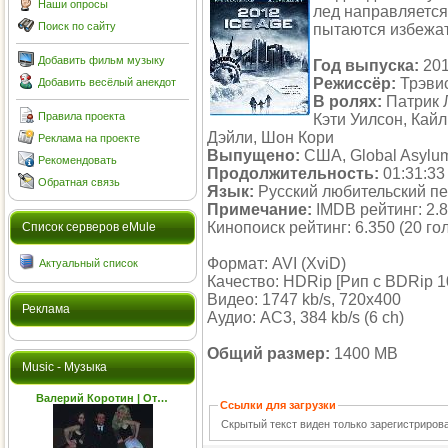
Наши опросы
лед направляется
Поиск по сайту
пытаются избежат
Добавить фильм музыку
Год выпуска:
20
Режиссёр:
Трэви
Добавить весёлый анекдот
В ролях:
Патрик 
Правила проекта
Кэти Уилсон, Кай
Дэйли, Шон Кори
Реклама на проекте
Выпущено:
США, Global Asylu
Рекомендовать
Продолжительность:
01:31:33
Обратная связь
Язык:
Русский любительский п
Примечание:
IMDB рейтинг: 2.8
Кинопоиск рейтинг: 6.350 (20 го
Cписок серверов eMule
Формат: AVI (XviD)
Актуальный список
Качество: HDRip [Рип с BDRip 1
Видео: 1747 kb/s, 720x400
Реклама
Аудио: AC3, 384 kb/s (6 ch)
Общий размер:
1400 MB
Music - Музыка
Валерий Коротин | От…
Ссылки для загрузки
Скрытый текст виден только зарегистриро