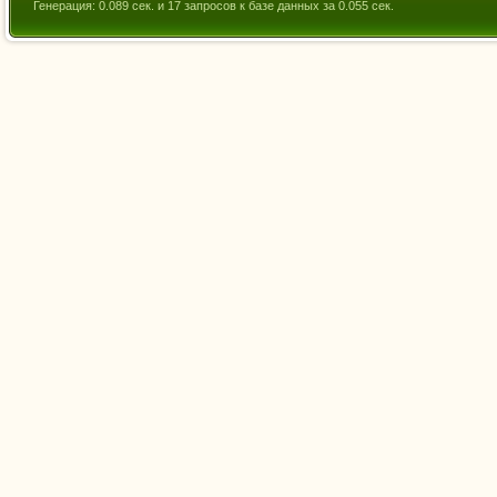
Генерация: 0.089 сек. и 17 запросов к базе данных за 0.055 сек.