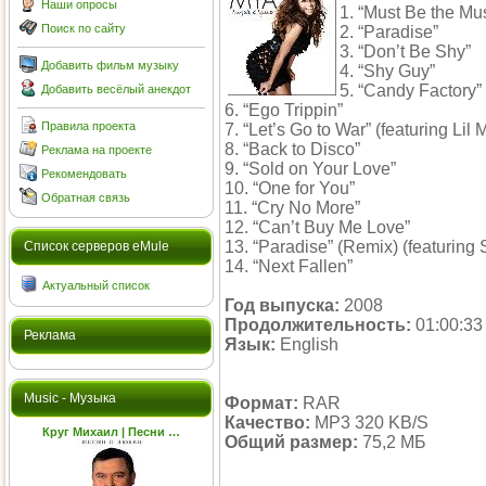
Наши опросы
1. “Must Be the Mu
Поиск по сайту
2. “Paradise”
3. “Don’t Be Shy”
Добавить фильм музыку
4. “Shy Guy”
5. “Candy Factory”
Добавить весёлый анекдот
6. “Ego Trippin”
Правила проекта
7. “Let’s Go to War” (featuring Lil
8. “Back to Disco”
Реклама на проекте
9. “Sold on Your Love”
Рекомендовать
10. “One for You”
Обратная связь
11. “Cry No More”
12. “Can’t Buy Me Love”
13. “Paradise” (Remix) (featuring
Cписок серверов eMule
14. “Next Fallen”
Актуальный список
Год выпуска:
2008
Продолжительность:
01:00:33
Реклама
Язык:
English
Music - Музыка
Формат:
RAR
Качество:
MP3 320 KB/S
Круг Михаил | Песни …
Общий размер:
75,2 МБ