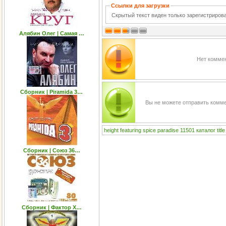
Ссылки для загрузки
Скрытый текст виден только зарегистриро
Алябин Олег | Самая …
Нет коммен
Сборник | Piramida 3…
Вы не можете отправить комм
height
featuring
spice
paradise
11501
каталог
title
Сборник | Союз 36…
Сборник | Фактор Х…