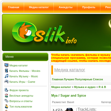
Главная
Медиа каталог
Анекдоты
Профиль
Рек
Чтобы начать скачивать фильмы и музыку с
Меню
специальная программа, которая позволя
следующей ссылке, чтобы скачать после
Медиа каталог
Медиа каталог
Качать Фильмы - Movies
Качать Музыку - Music
Главная
Лучшие
Популярные
Список
Качать Игры - Game
Медиа каталог
»
Музыка и аудио
»
R & B
Форум проекта
Mya / Sugar and Spice
Весёлые анекдоты
Вопросы и ответы
Разместил: Baset
Катего
Топ пользователи
TrackLists: