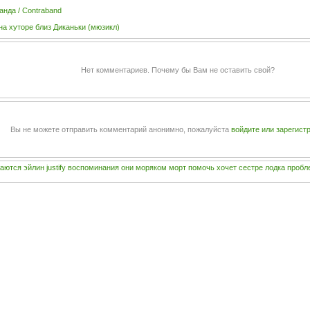
анда / Contraband
на хуторе близ Диканьки (мюзикл)
Нет комментариев. Почему бы Вам не оставить свой?
Вы не можете отправить комментарий анонимно, пожалуйста
войдите или зарегист
жаются
эйлин
justify
воспоминания
они
моряком
морт
помочь
хочет
сестре
лодка
пробл