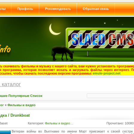
оты
Профиль
Рекомендовать
Обратная связь
ь скачивать фильмы и музыку с нашего сайта, вам нужно установить программу
я программа, которая позволяет искать и загружать файлы через интернет. П
ссылке, чтобы скачать последнюю версию программы:
emule-project.net
 каталог
чшие
Популярные
Список
лог
»
Фильмы и видео
дка / Drunkboat
Baset
Категория:
Фильмы и видео…
Прочитано: 10080
Ветеран войны во Вьетнаме по имени Морт приезжает к своей сестре