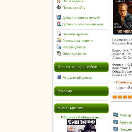
Наши опросы
Поиск по сайту
Добавить фильм музыку
Добавить весёлый анекдот
Правила проекта
Примечание
Реклама на проекте
Kinopoisk Rat
Рекомендовать
Видео: Xvid 
Обратная связь
Аудио #1: MP
Аудио #2: Do
Формат:
Xvi
Cписок серверов eMule
Качество:
H
Общий разм
Релиз от:
25
Актуальный список
Ссылки д
Скрытый т
Реклама
Music - Музыка
Монстр в
Сборник | Любимые пе…
Атака д
Голодный