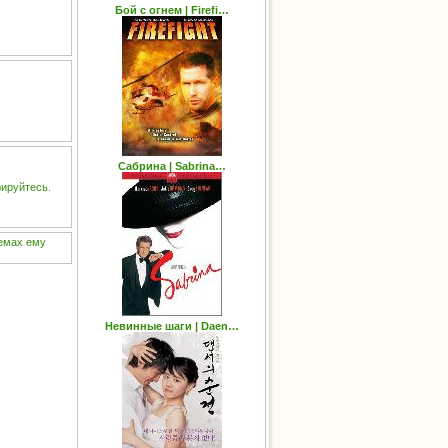
Бой с огнем | Firefi…
Сабрина | Sabrina…
рируйтесь
.
емах
ему
Невинные шаги | Daen…