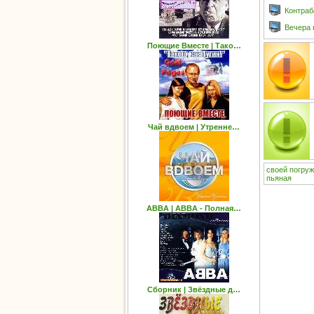
Контраб
Вечера 
Поющие Вместе | Тако…
Чай вдвоем | Утренне…
своей
погру
пьяная
ABBA | ABBA - Полная…
Сборник | Звёздные д…