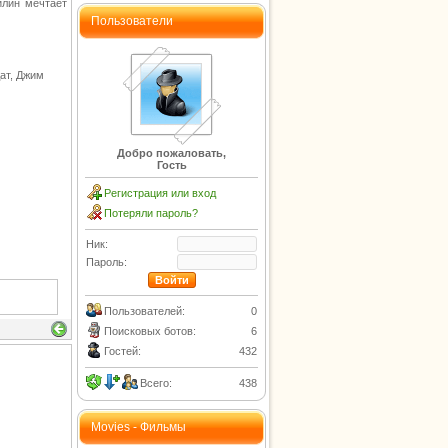
йлин мечтает
Пользователи
ат, Джим
Добро пожаловать,
Гость
Регистрация или вход
Потеряли пароль?
Ник:
Пароль:
Пользователей:
0
Поисковых ботов:
6
Гостей:
432
Всего:
438
Movies - Фильмы