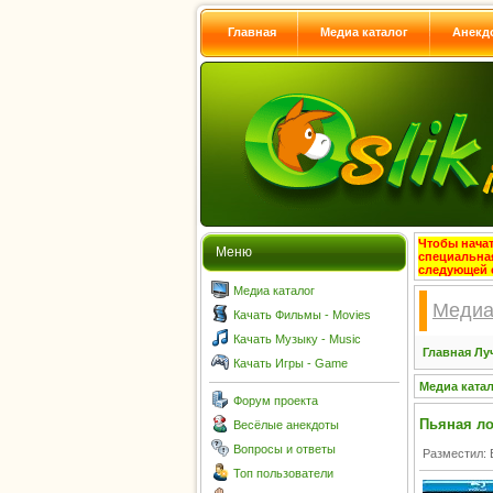
Главная
Медиа каталог
Анекд
Чтобы начат
Меню
специальна
следующей 
Медиа каталог
Медиа
Качать Фильмы - Movies
Качать Музыку - Music
Главная
Лу
Качать Игры - Game
Медиа ката
Форум проекта
Пьяная ло
Весёлые анекдоты
Вопросы и ответы
Разместил: 
Топ пользователи