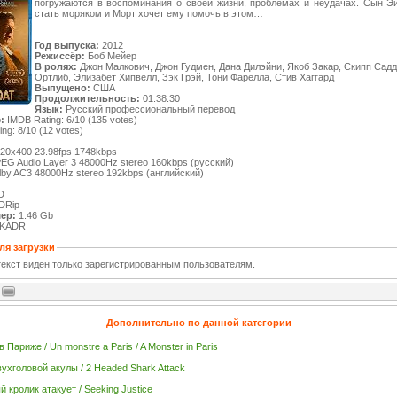
погружаются в воспоминания о своей жизни, проблемах и неудачах. Сын Э
стать моряком и Морт хочет ему помочь в этом…
Год выпуска:
2012
Режиссёр:
Боб Мейер
В ролях:
Джон Малкович, Джон Гудмен, Дана Дилэйни, Якоб Закар, Скипп Садд
Ортлиб, Элизабет Хипвелл, Зэк Грэй, Тони Фарелла, Стив Хаггард
Выпущено:
США
Продолжительность:
01:38:30
Язык:
Русский профессиональный перевод
:
IMDB Rating: 6/10 (135 votes)
ing: 8/10 (12 votes)
720x400 23.98fps 1748kbps
EG Audio Layer 3 48000Hz stereo 160kbps (русский)
lby AC3 48000Hz stereo 192kbps (английский)
D
DRip
ер:
1.46 Gb
KADR
ля загрузки
екст виден только зарегистрированным пользователям.
Дополнительно по данной категории
 Париже / Un monstre a Paris / A Monster in Paris
вухголовой акулы / 2 Headed Shark Attack
 кролик атакует / Seeking Justice