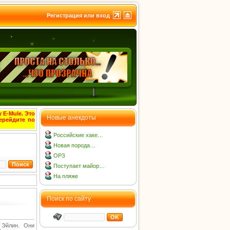
Регистрация или вход
 E-Mule. Это
Новые анекдоты
ерейдите по
Российские хаке…
Новая порода…
ОРЗ
Поступает майор…
На пляже
Поиск по сайту
 Эйлин. Они