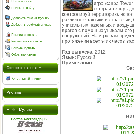
Наши опросы
игра жанра Tower
Поиск по сайту
которая теперь до
контролируй территорию, испол
Добавить фильм музыку
различные тактики и стратегии,
уникальных наземных и воздуш
Добавить весёлый анекдот
врагов с помощью уникального
Правила проекта
сооружений. На игру вам придет
протяжении всех этих часов ва
Реклама на проекте
Рекомендовать
Год выпуска:
2012
Обратная связь
Язык:
Русский
Примечание:
Ск
Cписок серверов eMule
Актуальный список
Реклама
Music - Музыка
Ви
Вестов Александр | В…