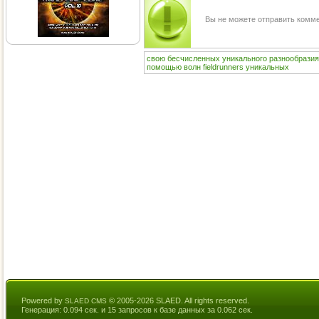
Вы не можете отправить комм
свою
бесчисленных
уникального
разнообразия
помощью
волн
fieldrunners
уникальных
Powered by
© 2005-2026 SLAED. All rights reserved.
SLAED CMS
Генерация: 0.094 сек. и 15 запросов к базе данных за 0.062 сек.