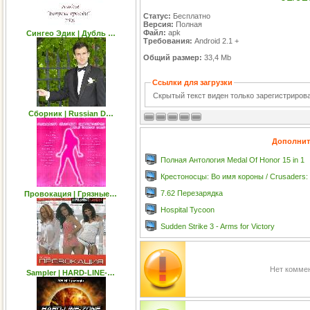
Статус:
Бесплатно
Версия:
Полная
Файл:
apk
Сингео Эдик | Дубль …
Требования:
Android 2.1 +
Общий размер:
33,4 Mb
Ссылки для загрузки
Скрытый текст виден только зарегистриро
Сборник | Russian D…
Дополнит
Полная Антология Medal Of Honor 15 in 1
Крестоносцы: Во имя короны / Crusaders
7.62 Перезарядка
Провокация | Грязные…
Hospital Tycoon
Sudden Strike 3 - Arms for Victory
Нет коммен
Sampler | HARD-LINE-…