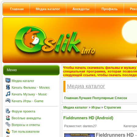
Главная
Медиа каталог
Анекдоты
Профиль
Рек
Чтобы начать скачивать фильмы и музыку с
Меню
специальная программа, которая позволя
следующей ссылке, чтобы скачать после
Медиа каталог
Медиа каталог
Качать Фильмы - Movies
Качать Музыку - Music
Главная
Лучшие
Популярные
Список
Качать Игры - Game
Медиа каталог
»
Игры
»
Стратегия
Форум проекта
Fieldrunners HD (Android)
Весёлые анекдоты
Вопросы и ответы
Разместил: dantes27
Категор
Топ пользователи
Fieldrunners HD
-