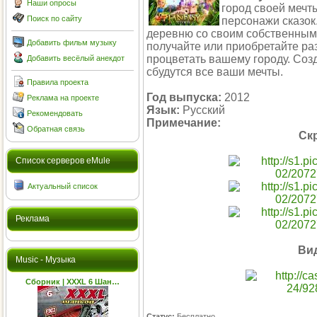
Наши опросы
город своей мечт
Поиск по сайту
персонажи сказо
деревню со своим собственным
Добавить фильм музыку
получайте или приобретайте ра
процветать вашему городу. Соз
Добавить весёлый анекдот
сбудутся все ваши мечты.
Правила проекта
Год выпуска:
2012
Реклама на проекте
Язык:
Русский
Рекомендовать
Примечание:
Обратная связь
Ск
Cписок серверов eMule
Актуальный список
Реклама
Ви
Music - Музыка
Сборник | XXXL 6 Шан…
Статус:
Бесплатно