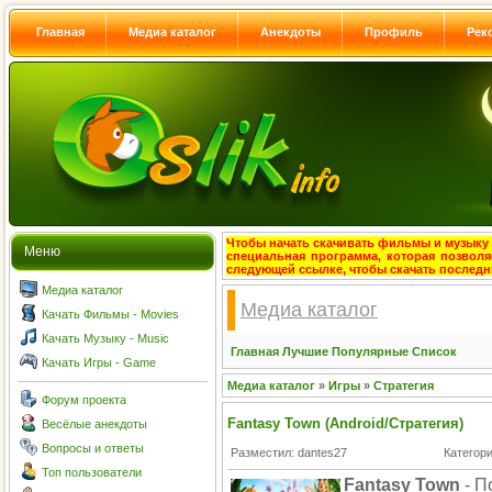
Главная
Медиа каталог
Анекдоты
Профиль
Рек
Чтобы начать скачивать фильмы и музыку с
Меню
специальная программа, которая позволя
следующей ссылке, чтобы скачать после
Медиа каталог
Медиа каталог
Качать Фильмы - Movies
Качать Музыку - Music
Главная
Лучшие
Популярные
Список
Качать Игры - Game
Медиа каталог
»
Игры
»
Стратегия
Форум проекта
Fantasy Town (Android/Стратегия)
Весёлые анекдоты
Вопросы и ответы
Разместил: dantes27
Категор
Топ пользователи
Fantasy Town
- П