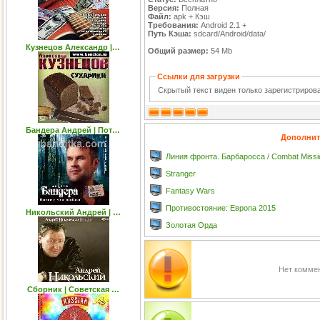
Версия:
Полная
Файл:
apk + Кэш
Требования:
Android 2.1 +
Путь Кэша:
sdcard/Android/data/
Кузнецов Александр |…
Общий размер:
54 Mb
Ссылки для загрузки
Скрытый текст виден только зарегистриро
Бандера Андрей | Пот…
Дополнит
Линия фронта. Барбаросса / Combat Mission
Stranger
Fantasy Wars
Противостояние: Европа 2015
Никольский Андрей | …
Золотая Орда
Нет коммен
Сборник | Советская …