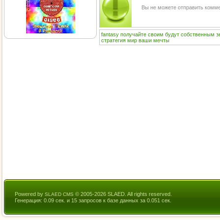
Вы не можете отправить комм
fantasy
получайте
своим
будут
собственным
з
стратегия
мир
ваши
мечты
Powered by
© 2005-2026 SLAED. All rights reserved.
SLAED CMS
Генерация: 0.09 сек. и 15 запросов к базе данных за 0.051 сек.