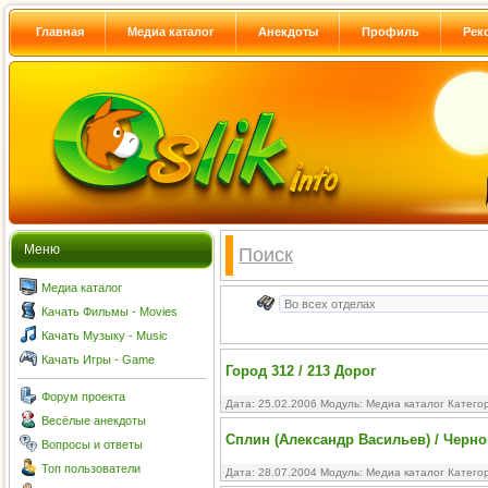
Главная
Медиа каталог
Анекдоты
Профиль
Рек
Меню
Поиск
Медиа каталог
Качать Фильмы - Movies
Качать Музыку - Music
Качать Игры - Game
Город 312 / 213 Дорог
Форум проекта
Дата: 25.02.2006 Модуль:
Медиа каталог
Катего
Весёлые анекдоты
Сплин (Александр Васильев) / Черн
Вопросы и ответы
Топ пользователи
Дата: 28.07.2004 Модуль:
Медиа каталог
Катего