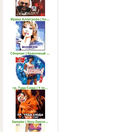
Ирина Аллегрова | Ко…
Сборник | Красочный …
гр. Tуда-Сюда | У те…
Sampler | Sexy Dance…