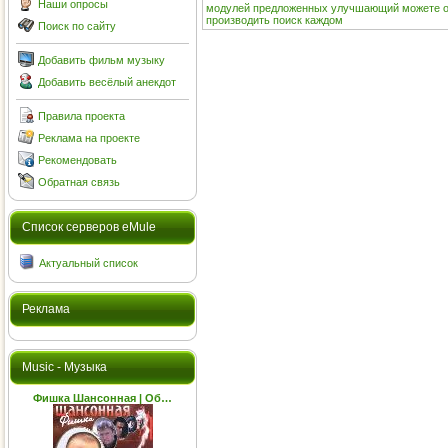
Наши опросы
модулей
предложенных
улучшающий
можете
производить
поиск
каждом
Поиск по сайту
Добавить фильм музыку
Добавить весёлый анекдот
Правила проекта
Реклама на проекте
Рекомендовать
Обратная связь
Cписок серверов eMule
Актуальный список
Реклама
Music - Музыка
Фишка Шансонная | Об…