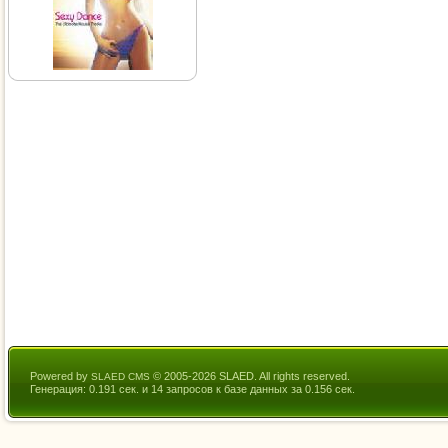
Powered by
© 2005-2026 SLAED. All rights reserved.
SLAED CMS
Генерация: 0.191 сек. и 14 запросов к базе данных за 0.156 сек.