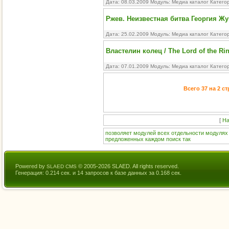
Дата: 08.03.2009 Модуль:
Медиа каталог
Катего
Ржев. Неизвестная битва Георгия Ж
Дата: 25.02.2009 Модуль:
Медиа каталог
Катего
Властелин колец / The Lord of the Ri
Дата: 07.01.2009 Модуль:
Медиа каталог
Катего
Всего 37 на 2 с
[
На
позволяет
модулей
всех
отдельности
модулях
предложенных
каждом
поиск
так
Powered by
© 2005-2026 SLAED. All rights reserved.
SLAED CMS
Генерация: 0.214 сек. и 14 запросов к базе данных за 0.168 сек.