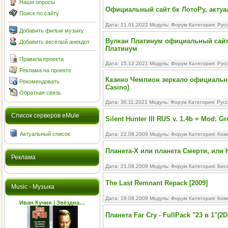
Наши опросы
Официальный сайт бк ЛотоРу, актуа
Поиск по сайту
Дата: 21.01.2022 Модуль:
Форум
Категория:
Рус
Добавить фильм музыку
Вулкан Платинум официальный сайт,
Добавить весёлый анекдот
Платинум
Правила проекта
Дата: 15.12.2021 Модуль:
Форум
Категория:
Рус
Реклама на проекте
Казино Чемпион зеркало официально
Рекомендовать
Casino)
Обратная связь
Дата: 30.11.2021 Модуль:
Форум
Категория:
Рус
Cписок серверов eMule
Silent Hunter III RUS v. 1.4b + Mod: 
Актуальный список
Дата: 22.08.2009 Модуль:
Форум
Категория:
Ком
Планета-Х или планета Смерти, или 
Реклама
Дата: 21.08.2009 Модуль:
Форум
Категория:
Бес
The Last Remnant Repack [2009]
Music - Музыка
Дата: 19.08.2009 Модуль:
Форум
Категория:
Ком
Иван Кучин | Звёздна…
Планета Far Cry - FullPack "23 в 1"(2