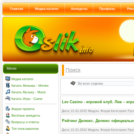
Главная
Медиа каталог
Анекдоты
Профиль
Рек
Меню
Поиск
Медиа каталог
Качать Фильмы - Movies
Качать Музыку - Music
Качать Игры - Game
Lev Casino - игровой клуб. Лев – иг
Форум проекта
Дата: 21.01.2022 Модуль:
Форум
Категория:
Рус
Весёлые анекдоты
Рейтинг Делюкс. Делюкс официальны
Вопросы и ответы
Топ пользователи
Дата: 21.01.2022 Модуль:
Форум
Категория:
Рус