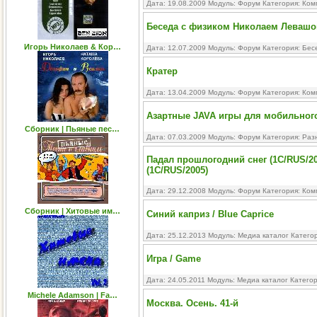
Дата: 19.08.2009 Модуль:
Форум
Категория:
Ком
Беседа с физиком Николаем Левашо
Игорь Николаев & Кор…
Дата: 12.07.2009 Модуль:
Форум
Категория:
Бес
Кратер
Дата: 13.04.2009 Модуль:
Форум
Категория:
Ком
Азартные JAVA игры для мобильног
Сборник | Пьяные пес…
Дата: 07.03.2009 Модуль:
Форум
Категория:
Раз
Падал прошлогодний снег (1С/RUS/2
(1С/RUS/2005)
Дата: 29.12.2008 Модуль:
Форум
Категория:
Ком
Сборник | Хитовые им…
Синий каприз / Blue Caprice
Дата: 25.12.2013 Модуль:
Медиа каталог
Катего
Игра / Game
Дата: 24.05.2011 Модуль:
Медиа каталог
Катего
Michele Adamson | Fa…
Москва. Осень. 41-й