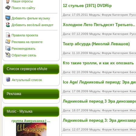
Наши опросы
12 стульев (1971) DVDRip
Поиск по сайту
Дата: 17.05.2011 Модуль:
Форум
Категория:
Рус
Добавить фильм музыку
Холодное Лето Пятьдесят Третьего..
Добавить весёлый анекдот
Дата: 07.12.2009 Модуль:
Форум
Категория:
Рус
Правила проекта
Реклама на проекте
Театр абсурда (Николай Левашов)
Рекомендовать
Дата: 11.10.2009 Модуль:
Форум
Категория:
Бесе
Обратная связь
Кто такие тролли, и как их опознать
Cписок серверов eMule
Дата: 02.10.2009 Модуль:
Форум
Категория:
Бес
Актуальный список
Ice Age/ Ледниковый период: Эра ди
Дата: 17.08.2009 Модуль:
Форум
Категория:
Ком
Реклама
Ледниковый период 3 Эра динозавр
Дата: 18.07.2009 Модуль:
Форум
Категория:
Ино
Music - Музыка
Ледниковый период 3: Эра динозавров
группа Американка | …
Дата: 12.07.2009 Модуль:
Форум
Категория:
Ино