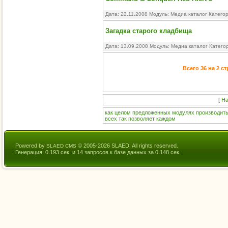
Дата: 22.11.2008 Модуль:
Медиа каталог
Катего
Загадка старого кладбища
Дата: 13.09.2008 Модуль:
Медиа каталог
Катего
Всего 36 на 2 с
[
На
как
целом
предложенных
модулях
производит
всех
так
позволяет
каждом
Powered by
© 2005-2026 SLAED. All rights reserved.
SLAED CMS
Генерация: 0.193 сек. и 14 запросов к базе данных за 0.148 сек.