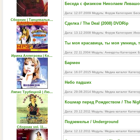
Беседа с физиком Николаем Левашо
Дата: 12.07.2009 Модуль:
Форум
Категория:
Бес
Сборник | Танцевальн…
Сделка / The Deal (2008) DVDRip
Дата: 13.12.2008 Модуль:
Форум
Категория:
Ино
Ты моя красавица, ты моя умница, 
Дата: 22.11.2004 Модуль:
Анекдоты
Категория:
Б
Ирина Аллегрова | Ко…
Бармен
Дата: 16.07.2015 Модуль:
Медиа каталог
Катего
Небо падших
Ляпис Трубецкой | Лю…
Дата: 29.08.2014 Модуль:
Медиа каталог
Катего
Кошмар перед Рождеством / The Nigh
Дата: 20.12.2011 Модуль:
Медиа каталог
Катего
Подземелье / Underground
Сборник vol. 11…
Дата: 12.12.2011 Модуль:
Медиа каталог
Катего