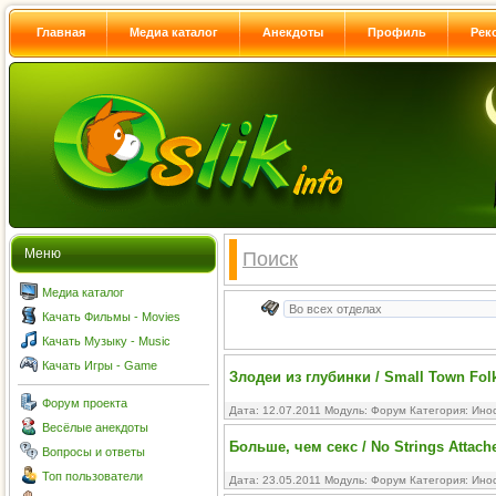
Главная
Медиа каталог
Анекдоты
Профиль
Рек
Меню
Поиск
Медиа каталог
Качать Фильмы - Movies
Качать Музыку - Music
Качать Игры - Game
Злодеи из глубинки / Small Town Fol
Форум проекта
Дата: 12.07.2011 Модуль:
Форум
Категория:
Ино
Весёлые анекдоты
Больше, чем секс / No Strings Attach
Вопросы и ответы
Топ пользователи
Дата: 23.05.2011 Модуль:
Форум
Категория:
Ино