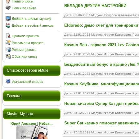
Наши опросы
ВКЛАДКА ДРУГИЕ НАСТРОЙКИ
Поиск по сайту
Дата: 05.06.2007 Модуль:
Вопросы и ответы
Кате
Добавить фильм музыку
Eldorado: демо счет для тренировк
Добавить весёлый анекдот
Дата: 21.01.2022 Модуль:
Форум
Категория:
Рус
Правила проекта
Реклама на проекте
Казино Лев - зеркало 2021 Lev Casino
Рекомендовать
Дата: 21.01.2022 Модуль:
Форум
Категория:
Рус
Обратная связь
Бездепозитный бонус в казино Лев ?
Cписок серверов eMule
Дата: 21.01.2022 Модуль:
Форум
Категория:
Рус
Актуальный список
Казино Клубника, многофункционал
Дата: 21.01.2022 Модуль:
Форум
Категория:
Рус
Реклама
Новая система Супер Кэт для прибы
Дата: 25.12.2021 Модуль:
Форум
Категория:
Рус
Music - Музыка
Super Cat казино поможет увеличить 
Юрий Алмазов | Избра…
Дата: 25.12.2021 Модуль:
Форум
Категория:
Рус