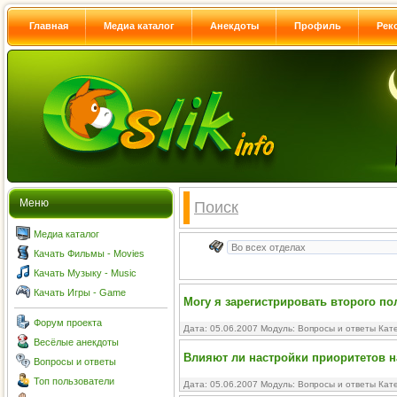
Главная
Медиа каталог
Анекдоты
Профиль
Рек
Меню
Поиск
Медиа каталог
Качать Фильмы - Movies
Качать Музыку - Music
Качать Игры - Game
Могу я зарегистрировать второго п
Форум проекта
Дата: 05.06.2007 Модуль:
Вопросы и ответы
Кате
Весёлые анекдоты
Влияют ли настройки приоритетов н
Вопросы и ответы
Топ пользователи
Дата: 05.06.2007 Модуль:
Вопросы и ответы
Кате