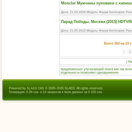
Moncler Мужчины пуховики с капю
Дата: 21.03.2019 Модуль:
Форум
Категория:
Раз
Парад Победы. Москва (2015) HDTVRi
Дата: 21.05.2015 Модуль:
Форум
Категория:
Рус
Всего 302 на 13 
1
2
[
На
предложенных
улучшающий
поиск
как
так
все
отдельности
позволяет
одновременно
Powered by
© 2005-2026 SLAED. All rights reserved.
SLAED CMS
Генерация: 0.29 сек. и 14 запросов к базе данных за 0.155 сек.