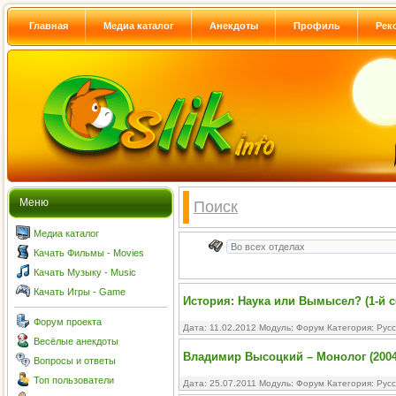
Главная
Медиа каталог
Анекдоты
Профиль
Рек
Меню
Поиск
Медиа каталог
Качать Фильмы - Movies
Качать Музыку - Music
Качать Игры - Game
История: Наука или Вымысел? (1-й се
Форум проекта
Дата: 11.02.2012 Модуль:
Форум
Категория:
Рус
Весёлые анекдоты
Владимир Высоцкий – Монолог (2004
Вопросы и ответы
Топ пользователи
Дата: 25.07.2011 Модуль:
Форум
Категория:
Рус