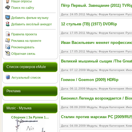
Наши опросы
Пётр Первый. Завещание (2011) TVRi
Поиск по сайту
Дата: 24.05.2011 Модуль:
Форум
Категория:
Рус
Добавить фильм музыку
12 стульев (ТВ) (1977) DVDRip
Добавить весёлый анекдот
Дата: 17.05.2011 Модуль:
Форум
Категория:
Рус
Правила проекта
Реклама на проекте
Иван Васильевич меняет профессию 
Рекомендовать
Дата: 17.05.2011 Модуль:
Форум
Категория:
Рус
Обратная связь
Великий мышиный сыщик /The Great M
Cписок серверов eMule
Дата: 07.12.2009 Модуль:
Форум
Категория:
Ино
Актуальный список
Гоемон / Goemon (2009) HDRip
Дата: 06.11.2009 Модуль:
Форум
Категория:
Ино
Реклама
Бионикл Легенда возрождается / Bion
Дата: 08.09.2009 Модуль:
Форум
Категория:
Ино
Music - Музыка
Сталин против марсиан PC [2009/RUS
Сборник | За Рулем 1…
Дата: 04.09.2009 Модуль:
Форум
Категория:
Ком