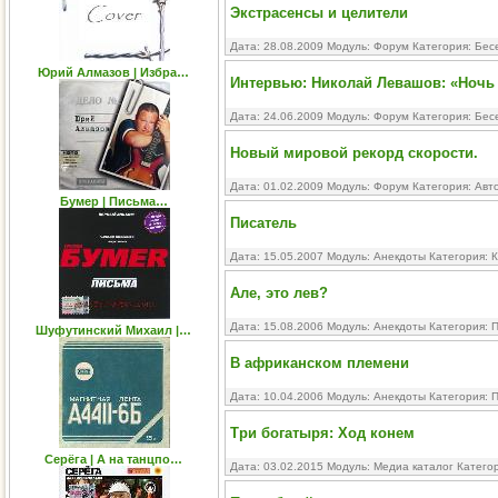
Экстрасенсы и целители
Дата: 28.08.2009 Модуль:
Форум
Категория:
Бес
Юрий Алмазов | Избра…
Интервью: Николай Левашов: «Ночь
Дата: 24.06.2009 Модуль:
Форум
Категория:
Бес
Новый мировой рекорд скорости.
Дата: 01.02.2009 Модуль:
Форум
Категория:
Авт
Бумер | Письма…
Писатель
Дата: 15.05.2007 Модуль:
Анекдоты
Категория:
К
Але, это лев?
Дата: 15.08.2006 Модуль:
Анекдоты
Категория:
П
Шуфутинский Михаил |…
В африканском племени
Дата: 10.04.2006 Модуль:
Анекдоты
Категория:
П
Три богатыря: Ход конем
Серёга | А на танцпо…
Дата: 03.02.2015 Модуль:
Медиа каталог
Катего