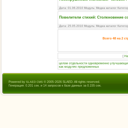
Дата: 01.06.2010 Модуль:
Медиа каталог
Катего
Повелители стихий: Столкновение со з
Дата: 25.05.2010 Модуль:
Медиа каталог
Катего
Всего 48 на 2 с
[
На
целом
отдельности
одновременно
улучшающи
как
модулях
предложенных
Powered by
© 2005-2026 SLAED. All rights reserved.
SLAED CMS
Генерация: 0.201 сек. и 14 запросов к базе данных за 0.155 сек.