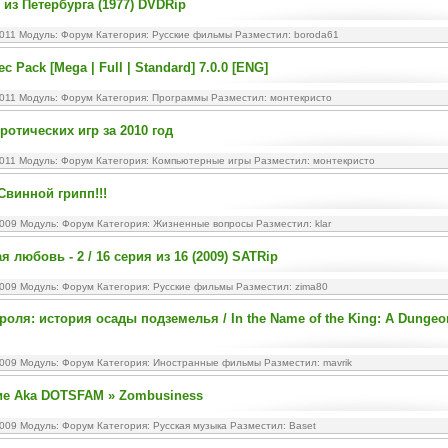
 из Петербурга (1977) DVDRip
2011 Модуль:
Форум
Категория:
Русские фильмы
Разместил: boroda61
ec Pack [Mega | Full | Standard] 7.0.0 [ENG]
2011 Модуль:
Форум
Категория:
Программы
Разместил: монтекристо
ротических игр за 2010 год
2011 Модуль:
Форум
Категория:
Компьютерные игры
Разместил: монтекристо
Свинной грипп!!!
2009 Модуль:
Форум
Категория:
Жизненные вопросы
Разместил: klar
 любовь - 2 / 16 серия из 16 (2009) SATRip
2009 Модуль:
Форум
Категория:
Русские фильмы
Разместил: zima80
роля: история осады подземелья / In the Name of the King: A Dungeo
2009 Модуль:
Форум
Категория:
Иностранные фильмы
Разместил: mavrik
ие Aka DOTSFAM » Zombusiness
2009 Модуль:
Форум
Категория:
Русская музыка
Разместил: Baset