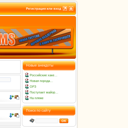
Регистрация или вход
Новые анекдоты
Российские хаке…
Новая порода…
ОРЗ
Поступает майор…
На пляже
Поиск по сайту