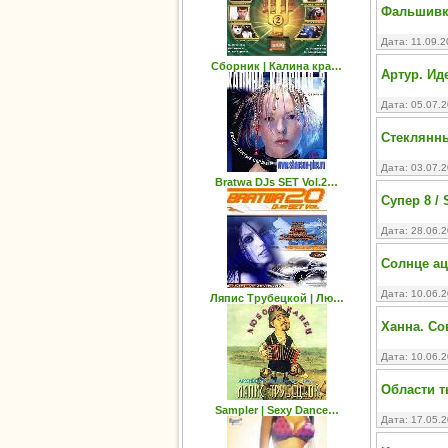
Фальшивка
Дата: 11.09.
Сборник | Калина кра…
Артур. Ид
Дата: 05.07.
Стеклянны
Дата: 03.07.
Bratwa DJs SET Vol.2…
Супер 8 / 
Дата: 28.06.
Солнце ацт
Дата: 10.06.
Ляпис Трубецкой | Лю…
Ханна. Со
Дата: 10.06.
Области ть
Sampler | Sexy Dance…
Дата: 17.05.