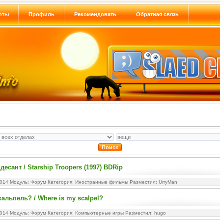
оты
Профиль
Рекомендовать
Обратная связь
есант / Starship Troopers (1997) BDRip
2014 Модуль:
Форум
Категория:
Иностранные фильмы
Разместил: UrryMan
кальпель? / Where is my scalpel?
2014 Модуль:
Форум
Категория:
Компьютерные игры
Разместил: hugo