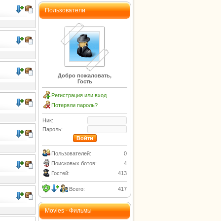
Пользователи
Добро пожаловать,
Гость
Регистрация или вход
Потеряли пароль?
Ник:
Пароль:
Пользователей:
0
Поисковых ботов:
4
Гостей:
413
Всего:
417
Movies - Фильмы