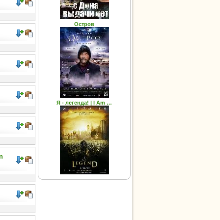
Остров
Я - легенда! | I Am …
n