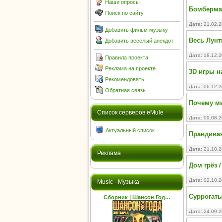
Наши опросы
Бомберма
Поиск по сайту
Дата: 21.02.
Добавить фильм музыку
Весь Лунт
Добавить весёлый анекдот
Дата: 18.12.
Правила проекта
Реклама на проекте
3D игры 
Рекомендовать
Дата: 06.12.
Обратная связь
Почему мы
Cписок серверов eMule
Дата: 09.08.
Актуальный список
Правдивая 
Дата: 21.10.
Реклама
Дом грёз 
Дата: 02.10.
Music - Музыка
Суррогаты 
Сборник | Шансон Год…
Дата: 24.09.