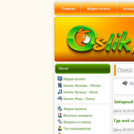
Главная
Медиа каталог
Анекд
Меню
Поиск
Медиа каталог
Качать Фильмы - Movies
Качать Музыку - Music
Качать Игры - Game
Звёздный д
Форум проекта
Дата: 01.04.
Весёлые анекдоты
Где мой с
Вопросы и ответы
Топ пользователи
Дата: 03.03.