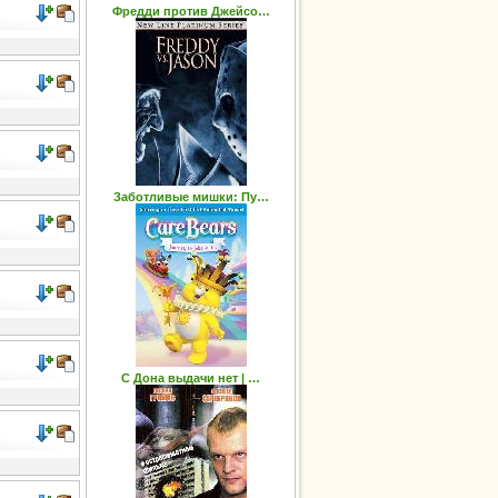
Фредди против Джейсо…
Заботливые мишки: Пу…
С Дона выдачи нет | …