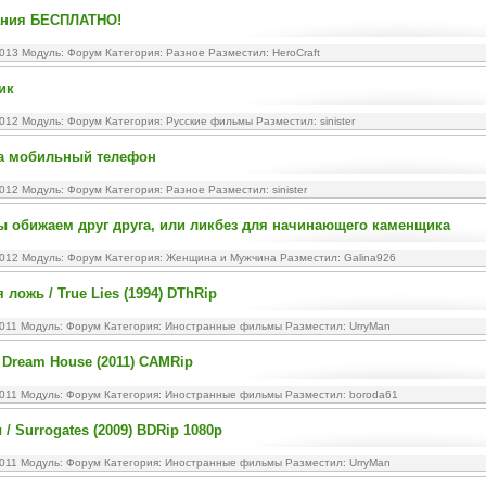
ния БЕСПЛАТНО!
2013 Модуль:
Форум
Категория:
Разное
Разместил: HeroCraft
ик
2012 Модуль:
Форум
Категория:
Русские фильмы
Разместил: sinister
на мобильный телефон
2012 Модуль:
Форум
Категория:
Разное
Разместил: sinister
 обижаем друг друга, или ликбез для начинающего каменщика
2012 Модуль:
Форум
Категория:
Женщина и Мужчина
Разместил: Galina926
ложь / True Lies (1994) DThRip
2011 Модуль:
Форум
Категория:
Иностранные фильмы
Разместил: UrryMan
/ Dream House (2011) CAMRip
2011 Модуль:
Форум
Категория:
Иностранные фильмы
Разместил: boroda61
/ Surrogates (2009) BDRip 1080p
2011 Модуль:
Форум
Категория:
Иностранные фильмы
Разместил: UrryMan