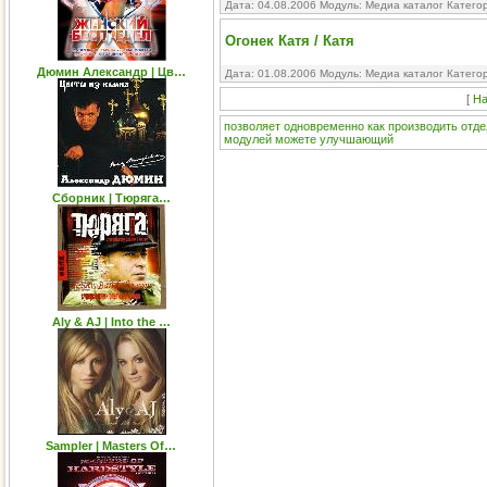
Дата: 04.08.2006 Модуль:
Медиа каталог
Катего
Огонек Катя / Катя
Дюмин Александр | Цв…
Дата: 01.08.2006 Модуль:
Медиа каталог
Катего
[
На
позволяет
одновременно
как
производить
отде
модулей
можете
улучшающий
Сборник | Тюряга…
Aly & AJ | Into the …
Sampler | Masters Of…