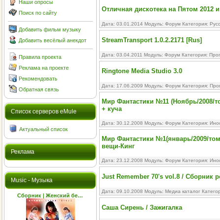
Наши опросы
Отличная дискотека на Пятом 2012 и
Поиск по сайту
Дата: 03.01.2014 Модуль:
Форум
Категория:
Рус
Добавить фильм музыку
StreamTransport 1.0.2.2171 [Rus]
Добавить весёлый анекдот
Дата: 03.04.2011 Модуль:
Форум
Категория:
Про
Правила проекта
Реклама на проекте
Ringtone Media Studio 3.0
Рекомендовать
Дата: 17.06.2009 Модуль:
Форум
Категория:
Про
Обратная связь
Мир Фантастики №11 (Ноябрь/2008/т
+ куча
Cписок серверов eMule
Дата: 30.12.2008 Модуль:
Форум
Категория:
Ино
Актуальный список
Мир Фантастики №1(январь/2009/том
вещи-Кинг
Реклама
Дата: 23.12.2008 Модуль:
Форум
Категория:
Ино
Just Remember 70's vol.8 / Сборник 
Music - Музыка
Дата: 09.10.2008 Модуль:
Медиа каталог
Катего
Сборник | Женский бе…
Саша Сирень / Зажигалка