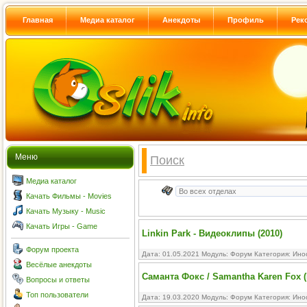
Главная
Медиа каталог
Анекдоты
Профиль
Рек
Меню
Поиск
Медиа каталог
Качать Фильмы - Movies
Качать Музыку - Music
Качать Игры - Game
Linkin Park - Видеоклипы (2010)
Форум проекта
Дата: 01.05.2021 Модуль:
Форум
Категория:
Ино
Весёлые анекдоты
Саманта Фокс / Samantha Karen Fox 
Вопросы и ответы
Топ пользователи
Дата: 19.03.2020 Модуль:
Форум
Категория:
Ино