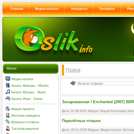
Главная
Медиа каталог
Анекдоты
Профиль
Рек
Меню
Поиск
Медиа каталог
Качать Фильмы - Movies
Качать Музыку - Music
Качать Игры - Game
Зачарованная / Enchanted (2007) BDR
Форум проекта
Дата: 02.09.2011 Модуль:
Форум
Категория:
Ино
Весёлые анекдоты
Перелётные пташки
Вопросы и ответы
Топ пользователи
Дата: 30.01.2015 Модуль:
Медиа каталог
Катего