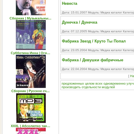
Невеста
Дата: 15.01.2007 Модуль:
Медиа каталог
Катего
Сборник | Музыкальны…
Дунечка / Дунечка
Дата: 07.12.2005 Модуль:
Медиа каталог
Катего
Фабрика Звезд / Круто Ты Попал
Дата: 23.05.2004 Модуль:
Медиа каталог
Катего
Субботина Инна | Огн…
Фабрика / Девушки фабричные
Дата: 22.04.2004 Модуль:
Медиа каталог
Катего
[
На
предложенных
целом
всех
одновременно
улу
производить
отдельности
модулей
Сборник | Русское сч…
XXXL | Абсолютно тан…