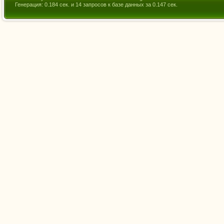
Генерация: 0.184 сек. и 14 запросов к базе данных за 0.147 сек.