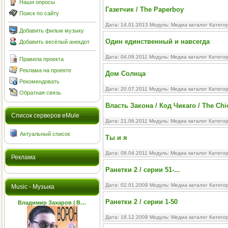
Наши опросы
Газетчик / The Paperboy
Поиск по сайту
Дата: 14.01.2013 Модуль:
Медиа каталог
Катего
Добавить фильм музыку
Один единственный и навсегда
Добавить весёлый анекдот
Дата: 04.09.2011 Модуль:
Медиа каталог
Катего
Правила проекта
Реклама на проекте
Дом Солнца
Рекомендовать
Дата: 20.07.2011 Модуль:
Медиа каталог
Катего
Обратная связь
Власть Закона / Код Чикаго / The Ch
Cписок серверов eMule
Дата: 21.06.2011 Модуль:
Медиа каталог
Катего
Актуальный список
Ты и я
Дата: 08.04.2011 Модуль:
Медиа каталог
Катего
Реклама
Ранетки 2 / серии 51-...
Дата: 02.01.2009 Модуль:
Медиа каталог
Катего
Music - Музыка
Ранетки 2 / серии 1-50
Владимир Захаров | В…
Дата: 18.12.2008 Модуль:
Медиа каталог
Катего