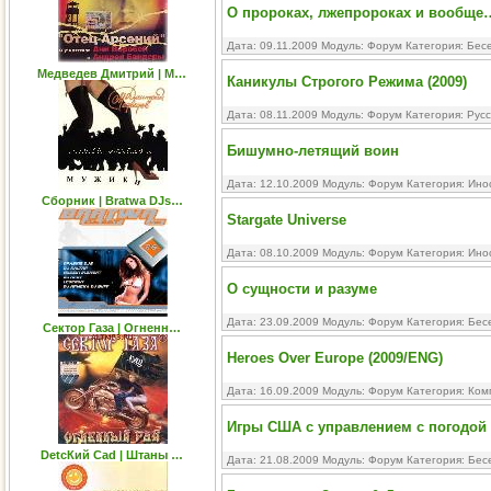
О пророках, лжепророках и вообще
Дата: 09.11.2009 Модуль:
Форум
Категория:
Бесе
Медведев Дмитрий | М…
Каникулы Строгого Режима (2009)
Дата: 08.11.2009 Модуль:
Форум
Категория:
Русс
Бишумно-летящий воин
Дата: 12.10.2009 Модуль:
Форум
Категория:
Ино
Сборник | Bratwa DJs…
Stargate Universe
Дата: 08.10.2009 Модуль:
Форум
Категория:
Ино
О сущности и разуме
Дата: 23.09.2009 Модуль:
Форум
Категория:
Бес
Сектор Газа | Огненн…
Heroes Over Europe (2009/ENG)
Дата: 16.09.2009 Модуль:
Форум
Категория:
Ком
Игры США с управлением с погодой
DetсКий Саd | Штаны …
Дата: 21.08.2009 Модуль:
Форум
Категория:
Бес