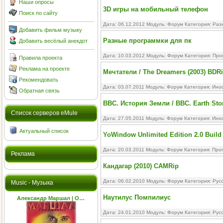
Наши опросы
3D игры на мобильный телефон
Поиск по сайту
Дата: 06.12.2012 Модуль:
Форум
Категория:
Раз
Добавить фильм музыку
Разные программки для пк
Добавить весёлый анекдот
Дата: 10.03.2012 Модуль:
Форум
Категория:
Про
Правила проекта
Реклама на проекте
Мечтатели / The Dreamers (2003) BDR
Рекомендовать
Дата: 03.07.2011 Модуль:
Форум
Категория:
Ино
Обратная связь
BBC. История Земли / BBC. Earth Sto
Cписок серверов eMule
Дата: 27.05.2011 Модуль:
Форум
Категория:
Ино
Актуальный список
YoWindow Unlimited Edition 2.0 Build 
Дата: 20.03.2011 Модуль:
Форум
Категория:
Про
Реклама
Кандагар (2010) CAMRip
Дата: 06.02.2010 Модуль:
Форум
Категория:
Рус
Music - Музыка
Наутилус Помпилиус
Александр Маршал | О…
Дата: 24.01.2010 Модуль:
Форум
Категория:
Рус