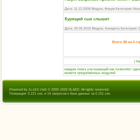
Дата: 11.12.2008 Модуль:
Форум
Категория:
Ино
Курящий сын слышит
Дата: 30.06.2010 Модуль:
Анекдоты
Категория:
С
Всего 98 на 4 с
[
На
каждом
поиск
улучшающий
как
позволяет
одн
можете
предложенных
модулей
Powered by
© 2005-2026 SLAED. All rights reserved.
SLAED CMS
Генерация: 0.221 сек. и 14 запросов к базе данных за 0.151 сек.