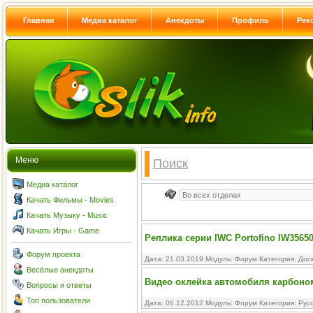
Главная
Медиа каталог
Анекдоты
Профиль
Рек
Меню
Поиск
Медиа каталог
Качать Фильмы - Movies
Качать Музыку - Music
Качать Игры - Game
Реплика серии IWC Portofino IW3565
Форум проекта
Дата: 21.03.2019 Модуль:
Форум
Категория:
Дос
Весёлые анекдоты
Видео оклейка автомобиля карбоно
Вопросы и ответы
Топ пользователи
Дата: 06.12.2012 Модуль:
Форум
Категория:
Рус