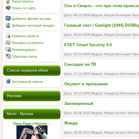
Наши опросы
Сон и Смерть - что при этом происхо
Поиск по сайту
Дата: 08.10.2009 Модуль:
Форум
Категория:
Бес
Добавить фильм музыку
Газовый свет / Gaslight (1944) DVDRi
Добавить весёлый анекдот
Дата: 26.04.2009 Модуль:
Форум
Категория:
Ино
Правила проекта
Реклама на проекте
ESET Smart Security 4.0
Рекомендовать
Дата: 05.03.2009 Модуль:
Форум
Категория:
Про
Обратная связь
Сенсация на ТВ
Cписок серверов eMule
Дата: 27.12.2005 Модуль:
Анекдоты
Категория:
С
Актуальный список
Окулист и призывник
Дата: 10.10.2004 Модуль:
Анекдоты
Категория:
А
Реклама
Заговоренный
Дата: 08.06.2015 Модуль:
Медиа каталог
Катего
Music - Музыка
Жажда
Папа Радж | Ништяк…
Дата: 28.06.2014 Модуль:
Медиа каталог
Катего