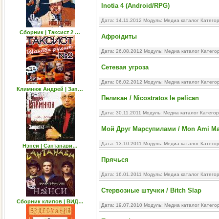
Inotia 4 (Android/RPG)
Дата: 14.11.2012 Модуль:
Медиа каталог
Катего
Сборник | Таксист 2 …
Афроiдиты
Дата: 26.08.2012 Модуль:
Медиа каталог
Катего
Сетевая угроза
Дата: 06.02.2012 Модуль:
Медиа каталог
Катего
Климнюк Андрей | Зап…
Пеликан / Nicostratos le pelican
Дата: 30.11.2011 Модуль:
Медиа каталог
Категор
Мой Друг Марсупилами / Mon Ami Ma
Дата: 13.10.2011 Модуль:
Медиа каталог
Катего
Нэнси | Сантанави…
Прячься
Дата: 16.01.2011 Модуль:
Медиа каталог
Катего
Стервозные штучки / Bitch Slap
Сборник клипов | ВИД…
Дата: 19.07.2010 Модуль:
Медиа каталог
Катего