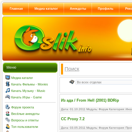
Главная
Медиа каталог
Анекдоты
Профиль
Рек
Меню
Поиск
Медиа каталог
Качать Фильмы - Movies
Качать Музыку - Music
Качать Игры - Game
Из ада / From Hell (2001) BDRip
Форум проекта
Дата: 01.10.2011 Модуль:
Форум
Категория:
Ино
Весёлые анекдоты
CC Proxy 7.2
Вопросы и ответы
Топ пользователи
Дата: 03.05.2011 Модуль:
Форум
Категория:
Про