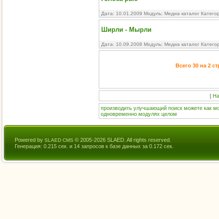
Дата: 10.01.2009 Модуль:
Медиа каталог
Катего
Ширли - Мырли
Дата: 10.09.2008 Модуль:
Медиа каталог
Катего
Всего 30 на 2 с
[
На
производить
улучшающий
поиск
можете
как
м
одновременно
модулях
целом
Powered by
© 2005-2026 SLAED. All rights reserved.
SLAED CMS
Генерация: 0.215 сек. и 14 запросов к базе данных за 0.172 сек.