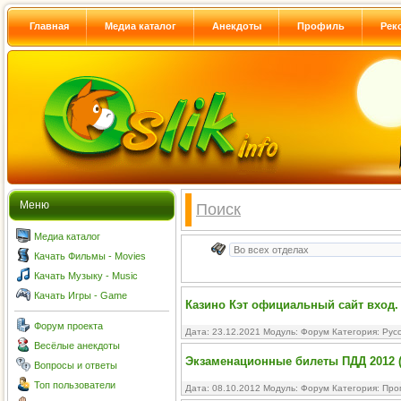
Главная
Медиа каталог
Анекдоты
Профиль
Рек
Меню
Поиск
Медиа каталог
Качать Фильмы - Movies
Качать Музыку - Music
Качать Игры - Game
Казино Кэт официальный сайт вход. 
Форум проекта
Дата: 23.12.2021 Модуль:
Форум
Категория:
Рус
Весёлые анекдоты
Экзаменационные билеты ПДД 2012 (
Вопросы и ответы
Топ пользователи
Дата: 08.10.2012 Модуль:
Форум
Категория:
Про