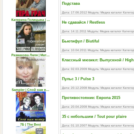
Подстава
Дата: 17.06.2012 Модуль:
Медиа каталог
Катего
Катерина Голицына | …
Не сдавайся / Restless
Дата: 14.11.2011 Модуль:
Медиа каталог
Категор
Бьютифул / Biutiful
Дата: 10.04.2011 Модуль:
Медиа каталог
Катего
Размахова Ляля | Мат…
Классный мюзикл: Выпускной / High S
Дата: 02.03.2009 Модуль:
Медиа каталог
Катего
Пульс 3 / Pulse 3
Дата: 20.12.2008 Модуль:
Медиа каталог
Катего
Sampler | Спой нам в…
Противостояние: Европа 2015
Дата: 20.04.2008 Модуль:
Медиа каталог
Катего
35 с небольшим / Tout pour plaire
7Б | The Best
Дата: 01.10.2007 Модуль:
Медиа каталог
Катего