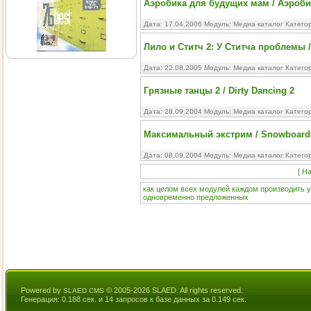
Аэробика для будущих мам / Аэроб
Дата: 17.04.2006 Модуль:
Медиа каталог
Катего
Лило и Ститч 2: У Ститча проблемы / Li
Дата: 22.08.2005 Модуль:
Медиа каталог
Катего
Грязные танцы 2 / Dirty Dancing 2
Дата: 28.09.2004 Модуль:
Медиа каталог
Катего
Максимальный экстрим / Snowboard
Дата: 08.09.2004 Модуль:
Медиа каталог
Катего
[
На
как
целом
всех
модулей
каждом
производить
одновременно
предложенных
Powered by
© 2005-2026 SLAED. All rights reserved.
SLAED CMS
Генерация: 0.188 сек. и 14 запросов к базе данных за 0.149 сек.