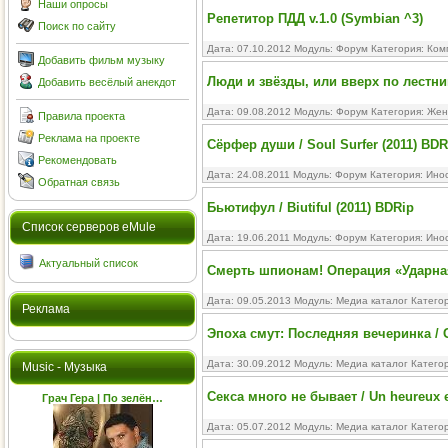
Наши опросы
Репетитор ПДД v.1.0 (Symbian ^3)
Поиск по сайту
Дата: 07.10.2012 Модуль:
Форум
Категория:
Ком
Добавить фильм музыку
Люди и звёзды, или вверх по лестни
Добавить весёлый анекдот
Дата: 09.08.2012 Модуль:
Форум
Категория:
Жен
Правила проекта
Реклама на проекте
Сёрфер души / Soul Surfer (2011) BDR
Рекомендовать
Дата: 24.08.2011 Модуль:
Форум
Категория:
Ино
Обратная связь
Бьютифул / Biutiful (2011) BDRip
Cписок серверов eMule
Дата: 19.06.2011 Модуль:
Форум
Категория:
Ино
Актуальный список
Смерть шпионам! Операция «Ударна
Дата: 09.05.2013 Модуль:
Медиа каталог
Катего
Реклама
Эпоха смут: Последняя вечеринка / G
Дата: 30.09.2012 Модуль:
Медиа каталог
Катего
Music - Музыка
Секса много не бывает / Un heureux
Грач Гера | По зелён…
Дата: 05.07.2012 Модуль:
Медиа каталог
Катего