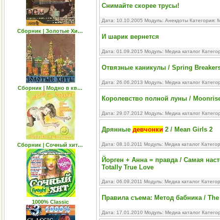
Снимайте скорее трусы!
Дата: 10.10.2005 Модуль:
Анекдоты
Категория:
М
Сборник | Золотые Хи…
И шарик вернется
Дата: 01.09.2015 Модуль:
Медиа каталог
Катего
Отвязные каникулы / Spring Breaker
Дата: 26.06.2013 Модуль:
Медиа каталог
Катего
Сборник | Модно в кв…
Королевство полной луны / Moonris
Дата: 29.07.2012 Модуль:
Медиа каталог
Катего
Дрянные
девчонки
2 / Mean Girls 2
Дата: 08.10.2011 Модуль:
Медиа каталог
Катего
Сборник | Сочный хит…
Йорген + Анна = правда / Самая наст
Totally True Love
Дата: 06.09.2011 Модуль:
Медиа каталог
Катего
Правила съема: Метод бабника / The 
1000% Classic
Дата: 17.01.2010 Модуль:
Медиа каталог
Катего