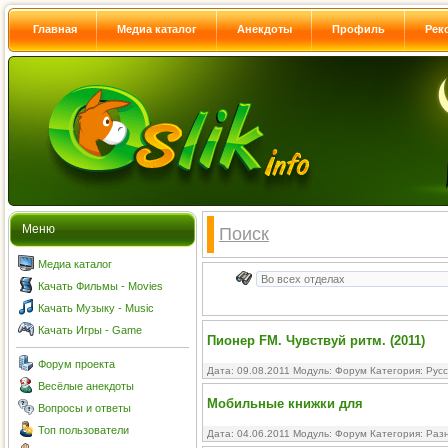
Главная
Медиа каталог
Анекдоты
Профиль
Рек
Меню
Поиск
Медиа каталог
Качать Фильмы - Movies
Качать Музыку - Music
Качать Игры - Game
Пионер FM. Чувствуй ритм. (2011)
Форум проекта
Дата: 09.08.2011 Модуль:
Форум
Категория:
Русс
Весёлые анекдоты
Мобильные книжки для
Вопросы и ответы
Топ пользователи
Дата: 04.06.2011 Модуль:
Форум
Категория:
Раз