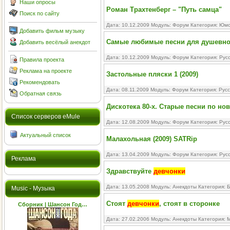
Наши опросы
Роман Трахтенберг – "Путь самца"
Поиск по сайту
Дата: 10.12.2009 Модуль:
Форум
Категория:
Юмо
Добавить фильм музыку
Самые любимые песни для душевного
Добавить весёлый анекдот
Дата: 10.12.2009 Модуль:
Форум
Категория:
Рус
Правила проекта
Реклама на проекте
Застольные пляски 1 (2009)
Рекомендовать
Дата: 08.11.2009 Модуль:
Форум
Категория:
Русс
Обратная связь
Дискотека 80-х. Старые песни по нов
Cписок серверов eMule
Дата: 12.08.2009 Модуль:
Форум
Категория:
Рус
Актуальный список
Малахольная (2009) SATRip
Дата: 13.04.2009 Модуль:
Форум
Категория:
Рус
Реклама
Здравствуйте
девчонки
Дата: 13.05.2008 Модуль:
Анекдоты
Категория:
Б
Music - Музыка
Стоят
девчонки
, стоят в сторонке
Сборник | Шансон Год…
Дата: 27.02.2006 Модуль:
Анекдоты
Категория:
М