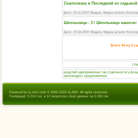
Скалолазка и Последний из седьмо
Дата: 25.11.2007 Модуль:
Медиа каталог
Катего
Школьница - 3 / Школьница наносит
Дата: 15.04.2007 Модуль:
Медиа каталог
Катего
Всего 54 на 3 с
[
На
модулей
одновременно
так
отдельности
улуч
производить
предложенных
Powered by
© 2005-2026 SLAED. All rights reserved.
SLAED CMS
Генерация: 0.214 сек. и 14 запросов к базе данных за 0.166 сек.