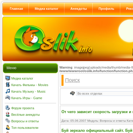
Главная
Медиа каталог
Анекдоты
Профиль
Рек
Warning
: imagejpeg(uploads/media/thumb/media-W2
Меню
/www/wwwroot/oslik.info/function/function.p
Медиа каталог
Поиск
Качать Фильмы - Movies
Качать Музыку - Music
Качать Игры - Game
Форум проекта
От чего зависит скорость загрузки и
Весёлые анекдоты
Дата: 05.06.2007 Модуль:
Вопросы и ответы
Кате
Вопросы и ответы
Топ пользователи
Буй зеркало официальный сайт. Буй 