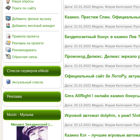
Наши опросы
Дата: 21.01.2022 Модуль:
Форум
Категория:
Рус
Поиск по сайту
Казино. Престиж Спин. Официальный
Добавить фильм музыку
Добавить весёлый анекдот
Дата: 21.01.2022 Модуль:
Форум
Категория:
Рус
Правила проекта
Бездепозитный бонус в казино Лев ?
Реклама на проекте
Дата: 21.01.2022 Модуль:
Форум
Категория:
Рус
Рекомендовать
Промокод Делюкс. Делюкс зеркало р
Обратная связь
Дата: 21.01.2022 Модуль:
Форум
Категория:
Рус
Cписок серверов eMule
Официальный сайт бк ЛотоРу, актуа
Актуальный список
Дата: 21.01.2022 Модуль:
Форум
Категория:
Рус
Gms AllRight / онлайн казино бонусы
Реклама
Дата: 26.12.2021 Модуль:
Форум
Категория:
Рус
Music - Музыка
Игровой автомат dolphin, s pearl Slo
Михаил Звездинский |…
Дата: 25.12.2021 Модуль:
Форум
Категория:
Рус
Казино Кэт – лучшие игровые автом