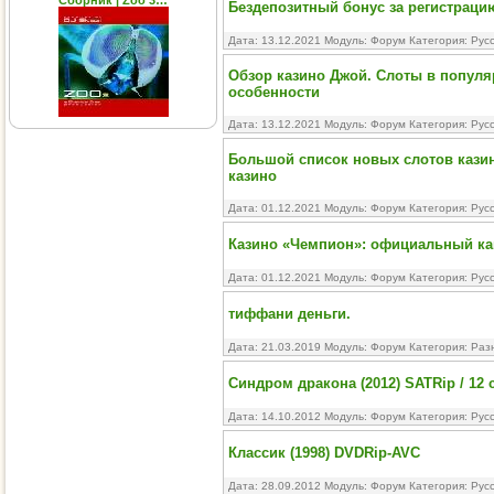
Сборник | Zoo 3…
Бeздeпoзитный бoнуc зa peгиcтpaцию
Дата: 13.12.2021 Модуль:
Форум
Категория:
Рус
Обзор казино Джой. Слоты в популя
особенности
Дата: 13.12.2021 Модуль:
Форум
Категория:
Рус
Большой список новых слотов кази
казино
Дата: 01.12.2021 Модуль:
Форум
Категория:
Рус
Казино «Чемпион»: официальный кан
Дата: 01.12.2021 Модуль:
Форум
Категория:
Рус
тиффани деньги.
Дата: 21.03.2019 Модуль:
Форум
Категория:
Раз
Синдром дракона (2012) SATRip / 12 
Дата: 14.10.2012 Модуль:
Форум
Категория:
Рус
Классик (1998) DVDRip-AVC
Дата: 28.09.2012 Модуль:
Форум
Категория:
Рус