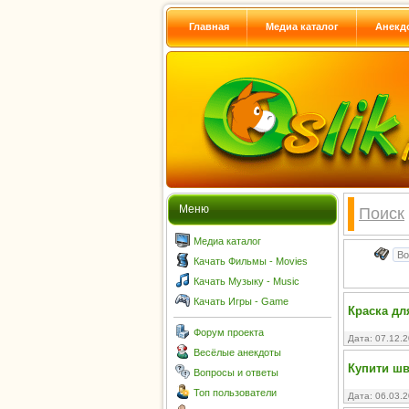
Главная
Медиа каталог
Анекд
Меню
Поиск
Медиа каталог
Качать Фильмы - Movies
Качать Музыку - Music
Качать Игры - Game
Краска дл
Форум проекта
Дата: 07.12.
Весёлые анекдоты
Купити ш
Вопросы и ответы
Топ пользователи
Дата: 06.03.