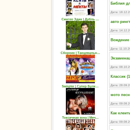
Библия д
Дата: 18.12.
Сингео Эдик | Дубль …
авто ринг
Дата: 14.12.
Вождение 
Дата: 11.10.
Сборник | Танцевальн…
Экзаменац
Дата: 08.10.
Классик (
Дата: 28.09.
Sampler | Cупер Булк…
мото песн
Дата: 09.08.
Как клеит
Токсичная зона | Меч…
Дата: 09.08.