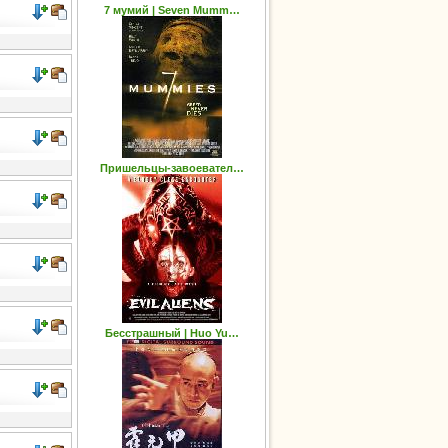
7 мумий | Seven Mumm…
Пришельцы-завоевател…
Бесстрашный | Huo Yu…