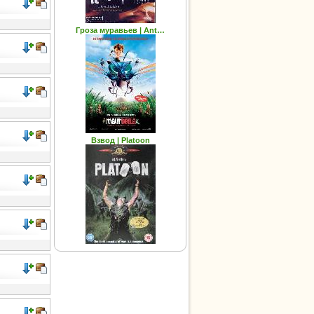
Гроза муравьев | Ant…
Взвод | Platoon