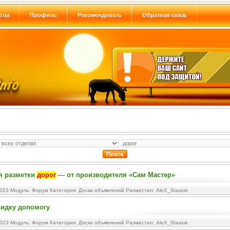
оты
Профиль
Рекомендовать
Обратная связь
я разметки
дорог
— от производителя «Сам Мастер»
2023 Модуль:
Форум
Категория:
Доска объявлений
Разместил: AleX_Stasiuk
видку допомогу
2023 Модуль:
Форум
Категория:
Доска объявлений
Разместил: AleX_Stasiuk