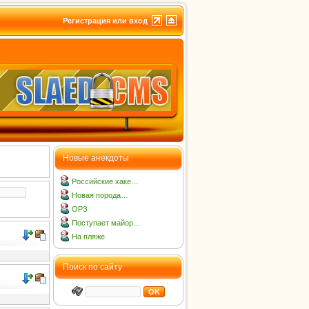
Регистрация или вход
Новые анекдоты
Российские хаке…
Новая порода…
ОРЗ
Поступает майор…
На пляже
Поиск по сайту