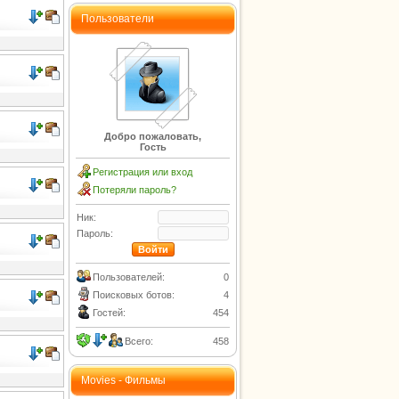
Пользователи
Добро пожаловать,
Гость
Регистрация или вход
Потеряли пароль?
Ник:
Пароль:
Пользователей:
0
Поисковых ботов:
4
Гостей:
454
Всего:
458
Movies - Фильмы