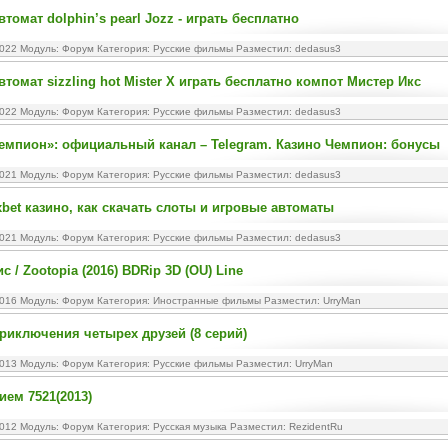
томат dolphin’s pearl Jozz - играть бесплатно
2022 Модуль:
Форум
Категория:
Русские фильмы
Разместил: dedasus3
втомат sizzling hot Mister X играть бесплатно компот Мистер Икс
2022 Модуль:
Форум
Категория:
Русские фильмы
Разместил: dedasus3
емпион»: официальный канал – Telegram. Казино Чемпион: бонусы
2021 Модуль:
Форум
Категория:
Русские фильмы
Разместил: dedasus3
xbet казино, как скачать слоты и игровые автоматы
2021 Модуль:
Форум
Категория:
Русские фильмы
Разместил: dedasus3
 / Zootopia (2016) BDRip 3D (OU) Line
2016 Модуль:
Форум
Категория:
Иностранные фильмы
Разместил: UrryMan
риключения четырех друзей (8 серий)
2013 Модуль:
Форум
Категория:
Русские фильмы
Разместил: UrryMan
ием 7521(2013)
2012 Модуль:
Форум
Категория:
Русская музыка
Разместил: RezidentRu