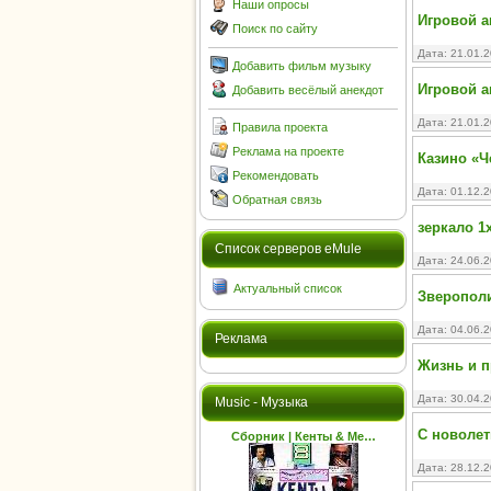
Наши опросы
Игровой ав
Поиск по сайту
Дата: 21.01.
Добавить фильм музыку
Игровой а
Добавить весёлый анекдот
Дата: 21.01.
Правила проекта
Реклама на проекте
Казино «Ч
Рекомендовать
Дата: 01.12.
Обратная связь
зеркало 1
Cписок серверов eMule
Дата: 24.06.
Актуальный список
Зверополис
Дата: 04.06.
Реклама
Жизнь и п
Дата: 30.04.
Music - Музыка
С новолет
Сборник | Кенты & Ме…
Дата: 28.12.