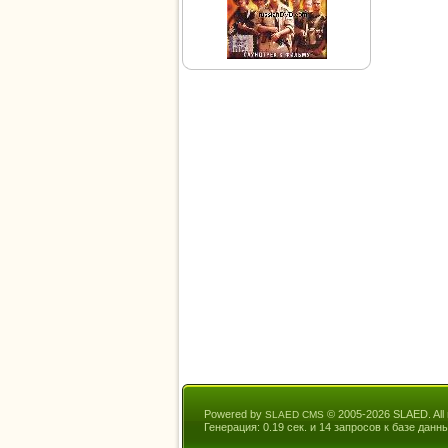
Powered by
© 2005-2026 SLAED. All r
SLAED CMS
Генерация: 0.19 сек. и 14 запросов к базе данны