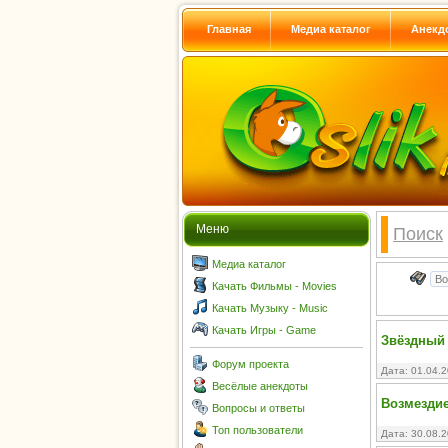
Главная
Медиа каталог
Анекд
Меню
Поиск
Медиа каталог
Качать Фильмы - Movies
Качать Музыку - Music
Качать Игры - Game
Звёздный д
Форум проекта
Дата: 01.04.
Весёлые анекдоты
Возмездие 
Вопросы и ответы
Топ пользователи
Дата: 30.08.