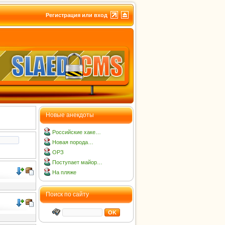
Регистрация или вход
Новые анекдоты
Российские хаке…
Новая порода…
ОРЗ
Поступает майор…
На пляже
Поиск по сайту