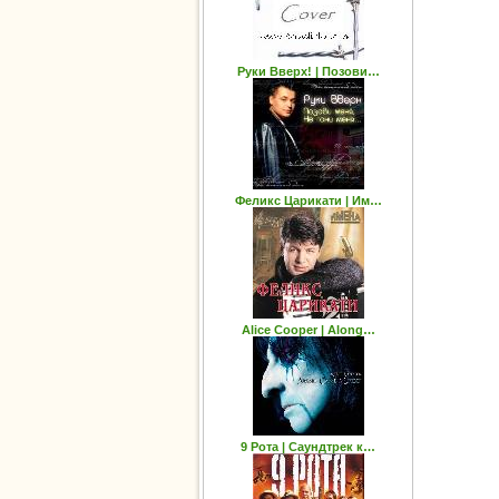
Руки Вверх! | Позови…
Феликс Царикати | Им…
Alice Cooper | Along…
9 Рота | Саундтрек к…