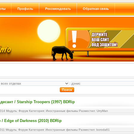
оты
Профиль
Рекомендовать
Обратная связь
есант / Starship Troopers (1997) BDRip
2014 Модуль:
Форум
Категория:
Иностранные фильмы
Разместил: UrryMan
/ Edge of Darkness (2010) BDRip
2011 Модуль:
Форум
Категория:
Иностранные фильмы
Разместил: boroda61