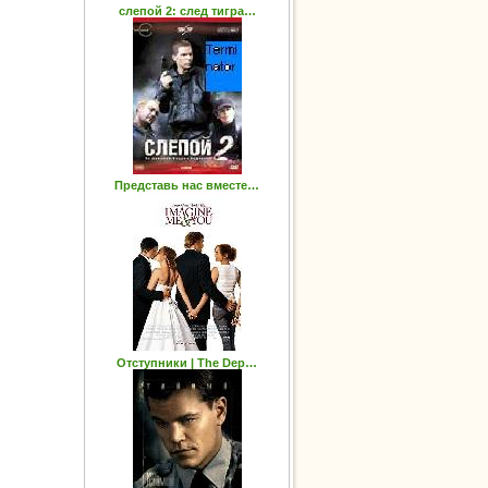
слепой 2: след тигра…
Представь нас вместе…
Отступники | The Dep…