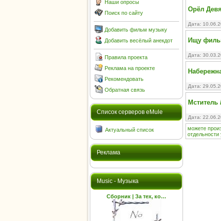
Наши опросы
Орёл Девят
Поиск по сайту
Дата: 10.06.
Добавить фильм музыку
Ищу филь
Добавить весёлый анекдот
Дата: 30.03.
Правила проекта
Реклама на проекте
Набережна
Рекомендовать
Дата: 29.05.
Обратная связь
Мститель /
Cписок серверов eMule
Дата: 22.06.
можете
прои
Актуальный список
отдельности
Реклама
Music - Музыка
Сборник | За тех, ко…