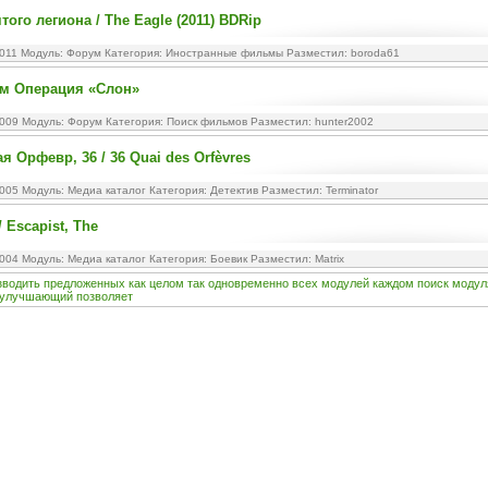
ого легиона / The Eagle (2011) BDRip
2011 Модуль:
Форум
Категория:
Иностранные фильмы
Разместил: boroda61
м Операция «Слон»
2009 Модуль:
Форум
Категория:
Поиск фильмов
Разместил: hunter2002
я Орфевр, 36 / 36 Quai des Orfèvres
2005 Модуль:
Медиа каталог
Категория:
Детектив
Разместил: Terminator
 Escapist, The
2004 Модуль:
Медиа каталог
Категория:
Боевик
Разместил: Matrix
зводить
предложенных
как
целом
так
одновременно
всех
модулей
каждом
поиск
модул
улучшающий
позволяет