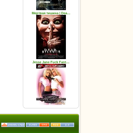
Мертвая тишина | Dea…
Jesse Jane Fuck Fant…