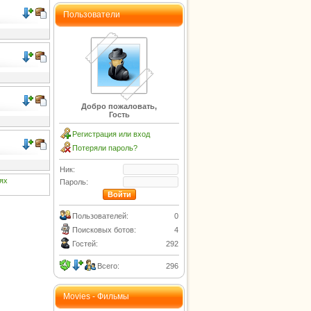
Пользователи
Добро пожаловать,
Гость
Регистрация или вход
Потеряли пароль?
Ник:
ях
Пароль:
Пользователей:
0
Поисковых ботов:
4
Гостей:
292
Всего:
296
Movies - Фильмы