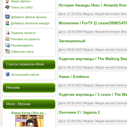
Наши опросы
История Аманды Нокс / Amanda Knox: M
Поиск по сайту
Дата: 07.10.2011 Модуль:
Форум
Категория:
Ино
Добавить фильм музыку
Мохнатики / FurTV (1 сезон/2008/SATR
Добавить весёлый анекдот
Дата: 18.09.2009 Модуль:
Форум
Категория:
Ино
Правила проекта
Реклама на проекте
Заговоренный
Рекомендовать
Дата: 08.06.2015 Модуль:
Медиа каталог
Катего
Обратная связь
Ходячие мертвецы / The Walking Dead
Cписок серверов eMule
Дата: 08.12.2014 Модуль:
Медиа каталог
Катего
Актуальный список
Улики / Evidence
Дата: 29.07.2013 Модуль:
Медиа каталог
Катего
Реклама
Ходячие мертвецы / 3 сезон / The Wa
Дата: 02.04.2013 Модуль:
Медиа каталог
Катего
Music - Музыка
Охотники 2 / Jagarna 2
Елена Коган | Все хо…
Дата: 07.08.2012 Модуль:
Медиа каталог
Катего