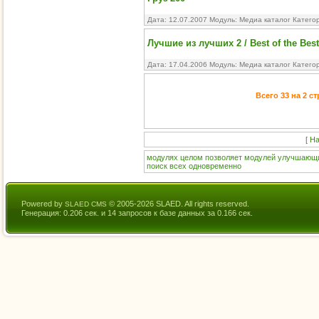
Дата: 12.07.2007 Модуль:
Медиа каталог
Катего
Лучшие из лучших 2 / Best of the Best
Дата: 17.04.2006 Модуль:
Медиа каталог
Катего
Всего 33 на 2 с
[
На
модулях
целом
позволяет
модулей
улучшающ
поиск
всех
одновременно
Powered by
© 2005-2026 SLAED. All rights reserved.
SLAED CMS
Генерация: 0.206 сек. и 14 запросов к базе данных за 0.166 сек.