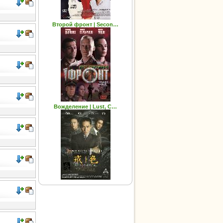
Второй фронт | Secon…
Вожделение | Lust, C…