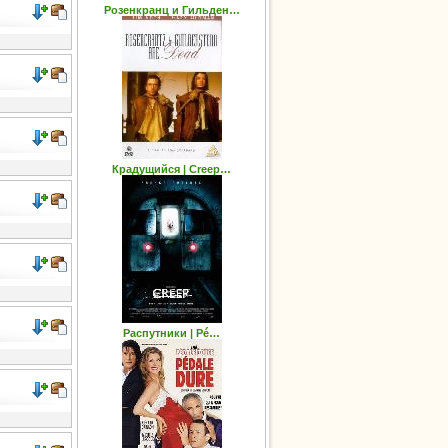
Розенкранц и Гильден…
Крадущийся | Creep…
Распутники | Pé…