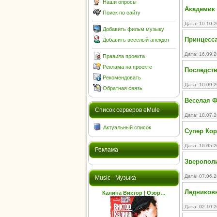
Наши опросы
Академик 
Поиск по сайту
Дата: 10.10.
Добавить фильм музыку
Принцесса 
Добавить весёлый анекдот
Дата: 16.09.
Правила проекта
Реклама на проекте
Последст
Рекомендовать
Дата: 10.09.
Обратная связь
Веселая Ф
Cписок серверов eMule
Дата: 18.07.
Актуальный список
Супер Кор
Дата: 10.05.
Реклама
Зверополи
Дата: 07.06.
Music - Музыка
Ледниковы
Калина Виктор | Озор…
Дата: 02.10.