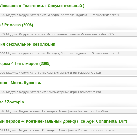
Левашов о Телегонии. ( Документальный )
2009 Модуль:
Форум
Категория:
Беседка, болталка, курилка…
Разместил: oscar1
/ Princess (2008)
2009 Модуль:
Форум
Категория:
Иностранные фильмы
Разместил: ashot5005
вия сексуальной революции
2009 Модуль:
Форум
Категория:
Беседка, болталка, курилка…
Разместил: oscar1
ерма 4 Пять миров (2009)
2009 Модуль:
Форум
Категория:
Компьютерные игры
Разместил: klar
ова - Месть буренки.
2009 Модуль:
Форум
Категория:
Компьютерные игры
Разместил: klar
с / Zootopia
2016 Модуль:
Медиа каталог
Категория:
Мультфильм
Разместил: UrryMan
й период 4: Континентальный дрейф / Ice Age: Continental Drift
2012 Модуль:
Медиа каталог
Категория:
Мультфильм
Разместил: монтекристо