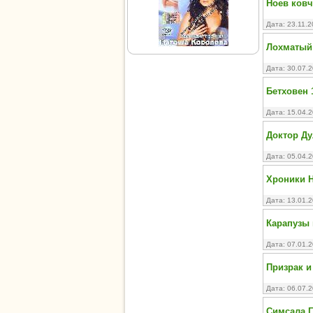
Ноев ковче
Дата: 23.11.
Лохматый 
Дата: 30.07.
Бетховен 1
Дата: 15.04.
Доктор Дули
Дата: 05.04.
Хроники Н
Дата: 13.01.
Карапузы 
Дата: 07.01.
Призрак и
Дата: 06.07.
Симсала Г