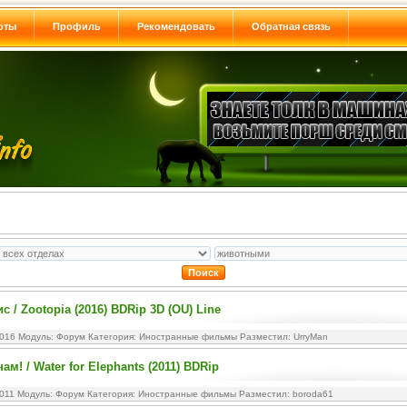
оты
Профиль
Рекомендовать
Обратная связь
 / Zootopia (2016) BDRip 3D (OU) Line
2016 Модуль:
Форум
Категория:
Иностранные фильмы
Разместил: UrryMan
м! / Water for Elephants (2011) BDRip
2011 Модуль:
Форум
Категория:
Иностранные фильмы
Разместил: boroda61