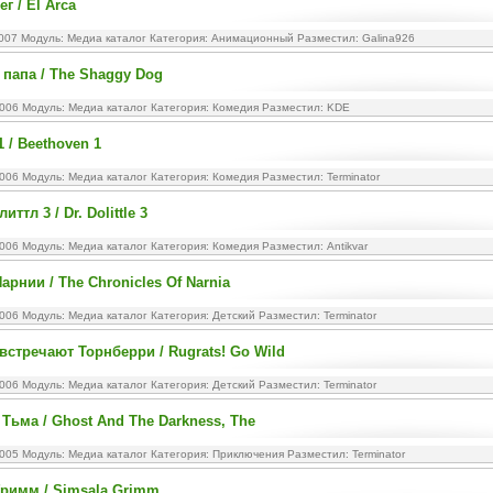
г / El Arca
2007 Модуль:
Медиа каталог
Категория:
Анимационный
Разместил: Galina926
папа / The Shaggy Dog
2006 Модуль:
Медиа каталог
Категория:
Комедия
Разместил: KDE
 / Beethoven 1
2006 Модуль:
Медиа каталог
Категория:
Комедия
Разместил: Terminator
ттл 3 / Dr. Dolittle 3
2006 Модуль:
Медиа каталог
Категория:
Комедия
Разместил: Antikvar
арнии / The Chronicles Of Narnia
2006 Модуль:
Медиа каталог
Категория:
Детский
Разместил: Terminator
встречают Торнберри / Rugrats! Go Wild
2006 Модуль:
Медиа каталог
Категория:
Детский
Разместил: Terminator
 Тьма / Ghost And The Darkness, The
2005 Модуль:
Медиа каталог
Категория:
Приключения
Разместил: Terminator
римм / Simsala Grimm