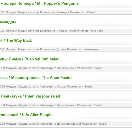
мистера Поппера / Mr. Popper's Penguins
2011 Модуль:
Медиа каталог
Категория:
Комедия
Разместил: Baset
амандры
2011 Модуль:
Медиа каталог
Категория:
Боевик
Разместил: монтекристо
й / The Way Back
2011 Модуль:
Медиа каталог
Категория:
Драма
Разместил: монтекристо
евы Сиама / Puen yai jom salad
2009 Модуль:
Медиа каталог
Категория:
Приключения
Разместил: Baset
зы / Metamorphosis: The Alien Factor
2009 Модуль:
Медиа каталог
Категория:
Ужасы
Разместил: Stelsi
Лангказука / Puen yai jom salad
2009 Модуль:
Медиа каталог
Категория:
Приключения
Разместил: Baset
е людей / Life After People
2008 Модуль:
Медиа каталог
Категория:
Документальный
Разместил: Baset