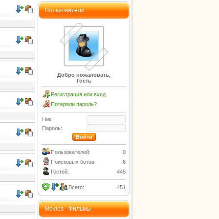
Пользователи
Добро пожаловать,
Гость
Регистрация или вход
Потеряли пароль?
Ник:
Пароль:
Пользователей:
0
Поисковых ботов:
6
Гостей:
445
Всего:
451
Movies - Фильмы