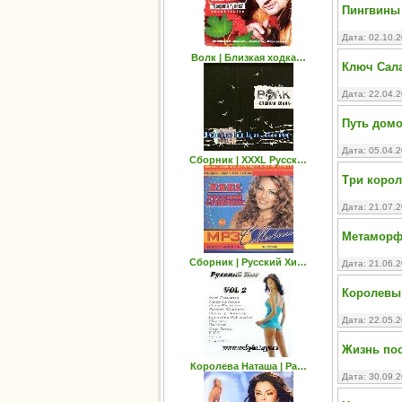
Пингвины 
Дата: 02.10.
Волк | Близкая ходка…
Ключ Сал
Дата: 22.04.
Путь домо
Дата: 05.04.
Сборник | XXXL Русск…
Три корол
Дата: 21.07.
Метаморфо
Сборник | Русский Хи…
Дата: 21.06.
Королевы 
Дата: 22.05.
Жизнь посл
Королева Наташа | Ра…
Дата: 30.09.