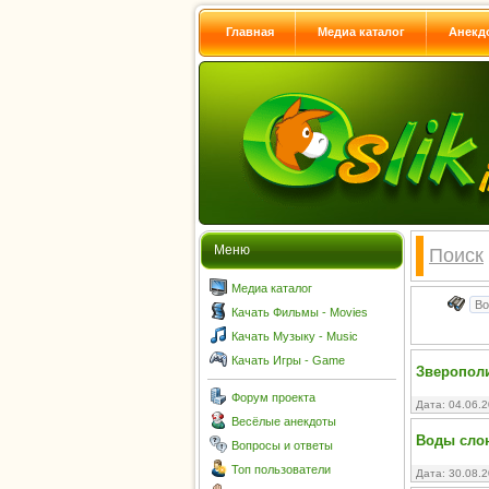
Главная
Медиа каталог
Анекд
Меню
Поиск
Медиа каталог
Качать Фильмы - Movies
Качать Музыку - Music
Качать Игры - Game
Зверополис
Форум проекта
Дата: 04.06.
Весёлые анекдоты
Воды слона
Вопросы и ответы
Топ пользователи
Дата: 30.08.