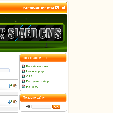
Регистрация или вход
Новые анекдоты
Российские хаке…
Новая порода…
ОРЗ
Поступает майор…
На пляже
Поиск по сайту