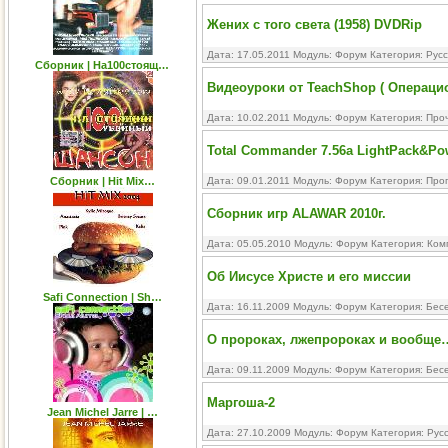
Жених с того света (1958) DVDRip
Дата: 17.05.2011 Модуль:
Форум
Категория:
Рус
Сборник | На100стоящ…
Видеоуроки от TeachShop ( Операц
Дата: 10.02.2011 Модуль:
Форум
Категория:
Про
Total Commander 7.56a LightPack&Pow
Сборник | Hit Mix…
Дата: 09.01.2011 Модуль:
Форум
Категория:
Про
Сборник игр ALAWAR 2010г.
Дата: 05.05.2010 Модуль:
Форум
Категория:
Ком
Об Иисусе Христе и его миссии
Safi Connection | Sh…
Дата: 16.11.2009 Модуль:
Форум
Категория:
Бесе
О пророках, лжепророках и вообще
Дата: 09.11.2009 Модуль:
Форум
Категория:
Бесе
Маргоша-2
Jean Michel Jarre | …
Дата: 27.10.2009 Модуль:
Форум
Категория:
Рус