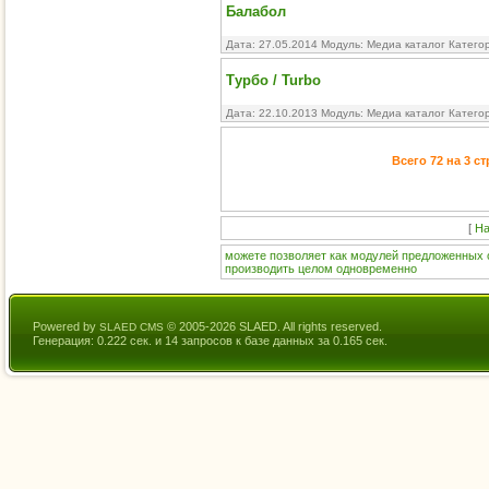
Балабол
Дата: 27.05.2014 Модуль:
Медиа каталог
Катего
Турбо / Turbo
Дата: 22.10.2013 Модуль:
Медиа каталог
Катего
Всего 72 на 3 с
[
На
можете
позволяет
как
модулей
предложенных
производить
целом
одновременно
Powered by
© 2005-2026 SLAED. All rights reserved.
SLAED CMS
Генерация: 0.222 сек. и 14 запросов к базе данных за 0.165 сек.