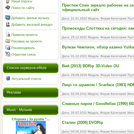
Наши опросы
Престиж Спин зеркало рабочее на се
Поиск по сайту
официальный сайт
Добавить фильм музыку
Дата: 21.01.2022 Модуль:
Форум
Категория:
Рус
Добавить весёлый анекдот
Промокоды Слоттика на сегодня: как
Правила проекта
Дата: 25.12.2021 Модуль:
Форум
Категория:
Рус
Реклама на проекте
Вулкан Чемпион, обзор казино Vulk
Рекомендовать
Обратная связь
Дата: 01.12.2021 Модуль:
Форум
Категория:
Рус
Вий (2013) BDRip 3D-Video OU
Cписок серверов eMule
Дата: 29.08.2016 Модуль:
Форум
Категория:
Рус
Актуальный список
Лицо со шрамом / Scarface (1983) HD
Реклама
Дата: 02.09.2011 Модуль:
Форум
Категория:
Ино
Славные парни / Goodfellas (1990) B
Music - Музыка
Дата: 26.07.2011 Модуль:
Форум
Категория:
Ино
Сборник | За рулём "…
Сталин (2008) DVDRip
Дата: 04.06.2011 Модуль:
Форум
Категория:
Рус