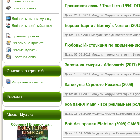
Наши опросы
Правдивая ложь / True Lies (1994) DT
Поиск по сайту
Дата: 21.10.2011 Модуль:
Форум
Категория:
Ино
Добавить фильм музыку
Версия Барни / Barney`s Version (201
Добавить весёлый анекдот
Дата: 11.07.2011 Модуль:
Форум
Категория:
Ино
Правила проекта
Реклама на проекте
Любовь: Инструкция по применению /
Рекомендовать
Дата: 05.07.2011 Модуль:
Форум
Категория:
Ино
Обратная связь
Заложник смерти / Afterwards (2011) 
Cписок серверов eMule
Дата: 17.05.2011 Модуль:
Форум
Категория:
Ино
Актуальный список
Каникулы Строгого Режима (2009)
Дата: 08.11.2009 Модуль:
Форум
Категория:
Русс
Реклама
Компания МMM - все рекламные ро
Дата: 18.08.2009 Модуль:
Форум
Категория:
Бес
Music - Музыка
Бой без правил Fighting (2009) CAMR
Сборник | Блатной ша…
Дата: 12.07.2009 Модуль:
Форум
Категория:
Ино