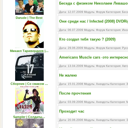
Беседа с физиком Николаем Левашо
Дата: 12.07.2009 Модуль:
Форум
Категория:
Бес
Darude | The Best
Они среди нас / Infected (2008) DVDRi
Дата: 06.07.2009 Модуль:
Форум
Категория:
Ино
Кто создал тебя такую ? (2009)
Дата: 29.06.2009 Модуль:
Форум
Категория:
Рус
Микаел Таривердиев |…
Americans Muscle cars -это интересно
Дата: 13.04.2009 Модуль:
Форум
Категория:
Авт
Не жалею
Сборник | Со смаком …
Дата: 15.01.2008 Модуль:
Анекдоты
Категория:
З
После прочтения
Дата: 03.09.2006 Модуль:
Анекдоты
Категория:
М
Проходит час
Sampler | Солдаты…
Дата: 20.06.2006 Модуль:
Анекдоты
Категория:
Э