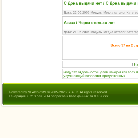
С Дона выдачи нет / С Дона выдачи 
Дата: 22.06.2006 Модуль:
Медиа каталог
Катего
Азиза / Через столько лет
Дата: 21.06.2006 Модуль:
Медиа каталог
Катего
Всего 37 на 2 с
[
На
модулях
отдельности
целом
каждом
как
всех
п
улучшающий
позволяет
предложенных
Powered by
© 2005-2026 SLAED. All rights reserved.
SLAED CMS
Генерация: 0.213 сек. и 14 запросов к базе данных за 0.167 сек.