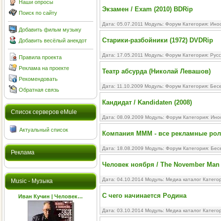
Наши опросы
Экзамен / Exam (2010) BDRip
Поиск по сайту
Дата: 05.07.2011 Модуль:
Форум
Категория:
Ино
Добавить фильм музыку
Старики-разбойники (1972) DVDRip
Добавить весёлый анекдот
Дата: 17.05.2011 Модуль:
Форум
Категория:
Рус
Правила проекта
Реклама на проекте
Театр абсурда (Николай Левашов)
Рекомендовать
Дата: 11.10.2009 Модуль:
Форум
Категория:
Бесе
Обратная связь
Кандидат / Kandidaten (2008)
Cписок серверов eMule
Дата: 08.09.2009 Модуль:
Форум
Категория:
Ино
Актуальный список
Компания МMM - все рекламные ро
Дата: 18.08.2009 Модуль:
Форум
Категория:
Бес
Реклама
Человек ноября / The November Man
Дата: 04.10.2014 Модуль:
Медиа каталог
Катего
Music - Музыка
С чего начинается Родина
Иван Кучин | Человек…
Дата: 03.10.2014 Модуль:
Медиа каталог
Катего