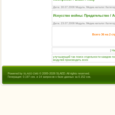
Дата: 30.07.2008 Модуль:
Медиа каталог
Катего
Искусcтво войны: Предательство / Art
Дата: 23.07.2008 Модуль:
Медиа каталог
Катего
Всего 36 на 2 с
[
На
улучшающий
так
поиск
отдельности
каждом
по
модулей
производить
всех
Powered by
© 2005-2026 SLAED. All rights reserved.
SLAED CMS
Генерация: 0.197 сек. и 14 запросов к базе данных за 0.152 сек.