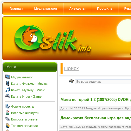
Главная
Медиа каталог
Анекдоты
Профиль
Рек
Меню
Поиск
Медиа каталог
Качать Фильмы - Movies
Качать Музыку - Music
Качать Игры - Game
Мама не горюй 1,2 (1997/2005) DVDRi
Форум проекта
Дата: 14.05.2013 Модуль:
Форум
Категория:
Рус
Весёлые анекдоты
Демократия бесплатная игра для ан
Вопросы и ответы
Топ пользователи
Дата: 06.03.2012 Модуль:
Форум
Категория:
Раз