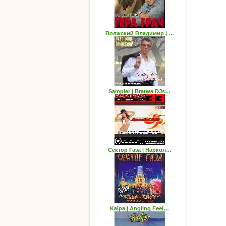
Волжский Владимир | …
Sampler | Bratwa DJs…
Сектор Газа | Наркол…
Kaipa | Angling Feel…