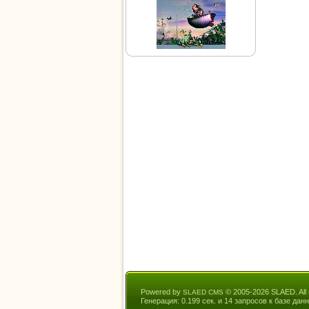
Powered by
© 2005-2026 SLAED. All r
SLAED CMS
Генерация: 0.199 сек. и 14 запросов к базе данн