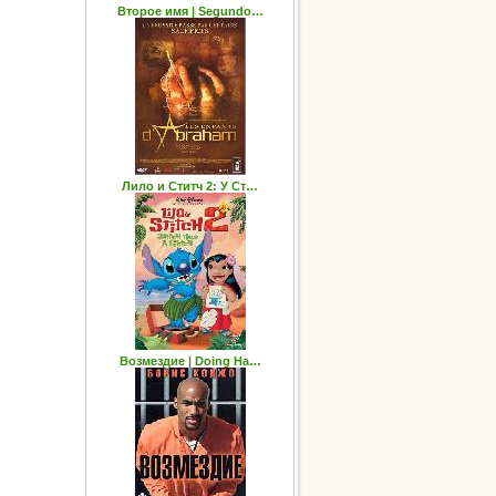
Второе имя | Segundo…
Лило и Ститч 2: У Ст…
Возмездие | Doing Ha…