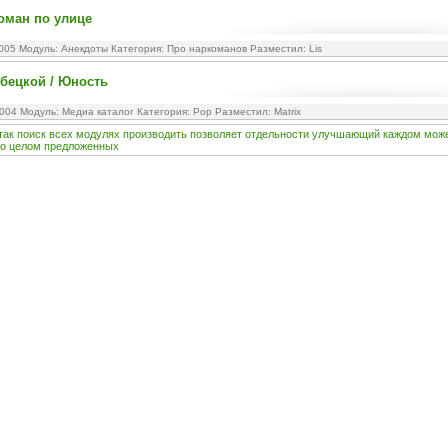
оман по улице
2005 Модуль:
Анекдоты
Категория:
Про наркоманов
Разместил: Lis
бецкой / Юность
2004 Модуль:
Медиа каталог
Категория:
Pop
Разместил: Matrix
так
поиск
всех
модулях
производить
позволяет
отдельности
улучшающий
каждом
мож
о
целом
предложенных