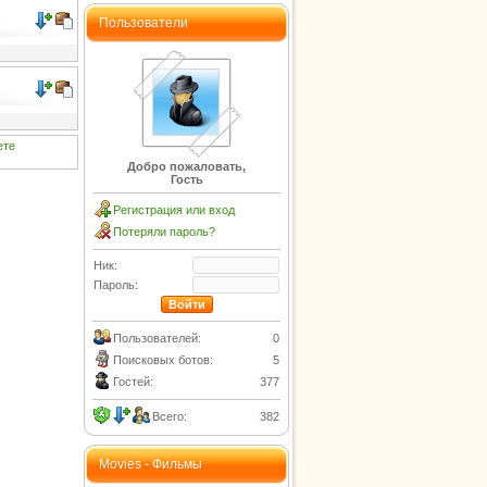
Пользователи
ете
Добро пожаловать,
Гость
Регистрация или вход
Потеряли пароль?
Ник:
Пароль:
Пользователей:
0
Поисковых ботов:
5
Гостей:
377
Всего:
382
Movies - Фильмы