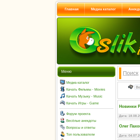
Главная
Медиа каталог
Анекд
Меню
Поиск
Медиа каталог
Качать Фильмы - Movies
Качать Музыку - Music
Качать Игры - Game
Новинки Р
Форум проекта
Дата: 18.08.
Весёлые анекдоты
Олег Пах
Вопросы и ответы
Топ пользователи
Дата: 04.07.