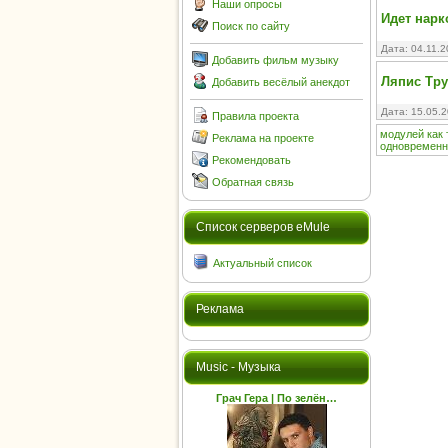
Наши опросы
Идет нарк
Поиск по сайту
Дата: 04.11.
Добавить фильм музыку
Ляпис Тру
Добавить весёлый анекдот
Дата: 15.05.
Правила проекта
модулей
как
Реклама на проекте
одновременн
Рекомендовать
Обратная связь
Cписок серверов eMule
Актуальный список
Реклама
Music - Музыка
Грач Гера | По зелён…