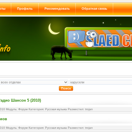
оты
Профиль
Рекомендовать
Обратная связь
адио Шансон 5 (2010)
2010 Модуль:
Форум
Категория:
Русская музыка
Разместил: trojan
омов
2010 Модуль:
Форум
Категория:
Русская музыка
Разместил: trojan