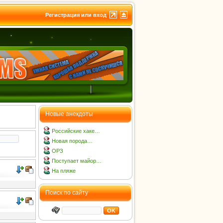
Регистрация или вход
Новые анекдоты
Российские хаке…
Новая порода…
ОРЗ
Поступает майор…
На пляже
Поиск по сайту