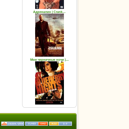
Адреналин | Crank…
Мои черничные ночи |…