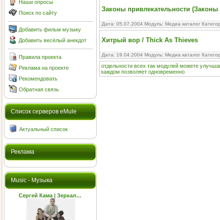
Наши опросы
Законы привлекательности (Законы п
Поиск по сайту
Дата: 05.07.2004 Модуль:
Медиа каталог
Катего
Добавить фильм музыку
Хитрый вор / Thick As Thieves
Добавить весёлый анекдот
Дата: 19.04.2004 Модуль:
Медиа каталог
Катего
Правила проекта
отдельности
всех
так
модулей
можете
улучша
Реклама на проекте
каждом
позволяет
одновременно
Рекомендовать
Обратная связь
Cписок серверов eMule
Актуальный список
Реклама
Music - Музыка
Сергей Кама | Зеркал…