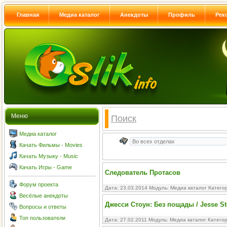
Главная
Медиа каталог
Анекдоты
Профиль
Рек
Меню
Поиск
Медиа каталог
Качать Фильмы - Movies
Качать Музыку - Music
Качать Игры - Game
Следователь Протасов
Форум проекта
Дата: 23.03.2014 Модуль:
Медиа каталог
Катего
Весёлые анекдоты
Джесси Стоун: Без пощады / Jesse S
Вопросы и ответы
Топ пользователи
Дата: 27.02.2011 Модуль:
Медиа каталог
Катего