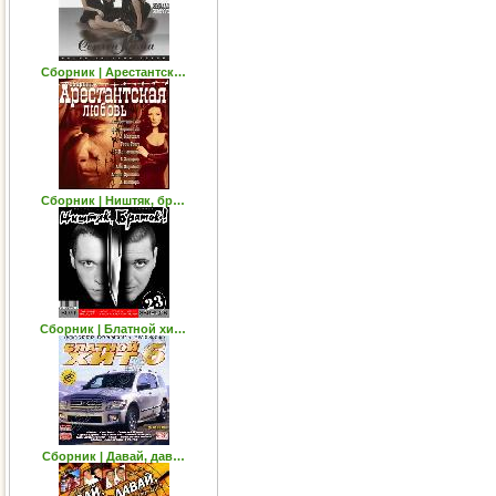
Cборник | Арестантск…
Сборник | Ништяк, бр…
Сборник | Блатной хи…
Сборник | Давай, дав…