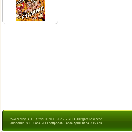
Powered by
© 2005-2026 SLAED. All rights reserved.
SLAED CMS
Генерация: 0.194 сек. и 14 запросов к базе данных за 0.16 сек.