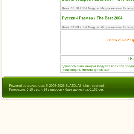
Дата: 03.10.2004 Модуль:
Медиа каталог
Катего
Русский Размер / The Best 2004
Дата: 04.09.2004 Модуль:
Медиа каталог
Катего
Всего 26 на 2 с
[
На
одновременно
каждом
модулях
всех
так
пред
производить
можете
целом
как
Powered by
© 2005-2026 SLAED. All rights reserved.
SLAED CMS
Генерация: 0.19 сек. и 14 запросов к базе данных за 0.152 сек.