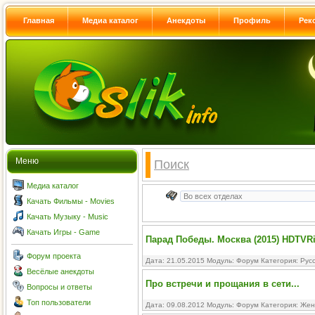
Главная
Медиа каталог
Анекдоты
Профиль
Рек
Меню
Поиск
Медиа каталог
Качать Фильмы - Movies
Качать Музыку - Music
Качать Игры - Game
Парад Победы. Москва (2015) HDTVRi
Форум проекта
Дата: 21.05.2015 Модуль:
Форум
Категория:
Рус
Весёлые анекдоты
Про встречи и прощания в сети...
Вопросы и ответы
Топ пользователи
Дата: 09.08.2012 Модуль:
Форум
Категория:
Жен