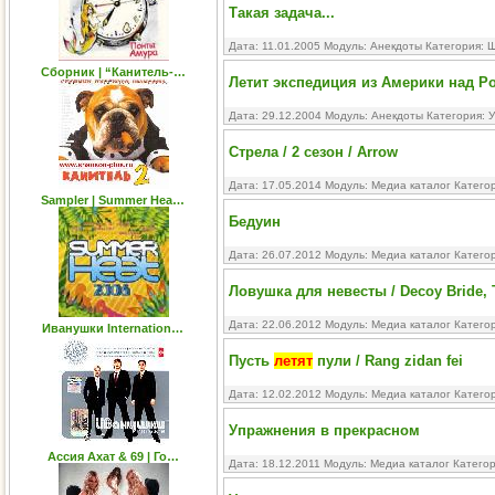
Такая задача...
Дата: 11.01.2005 Модуль:
Анекдоты
Категория:
Ш
Сборник | “Канитель-…
Летит экспедиция из Америки над Р
Дата: 29.12.2004 Модуль:
Анекдоты
Категория:
У
Стрела / 2 сезон / Arrow
Дата: 17.05.2014 Модуль:
Медиа каталог
Катего
Sampler | Summer Hea…
Бедуин
Дата: 26.07.2012 Модуль:
Медиа каталог
Катего
Ловушка для невесты / Decoy Bride, 
Дата: 22.06.2012 Модуль:
Медиа каталог
Катего
Иванушки Internation…
Пусть
летят
пули / Rang zidan fei
Дата: 12.02.2012 Модуль:
Медиа каталог
Катего
Упражнения в прекрасном
Ассия Ахат & 69 | Го…
Дата: 18.12.2011 Модуль:
Медиа каталог
Катего