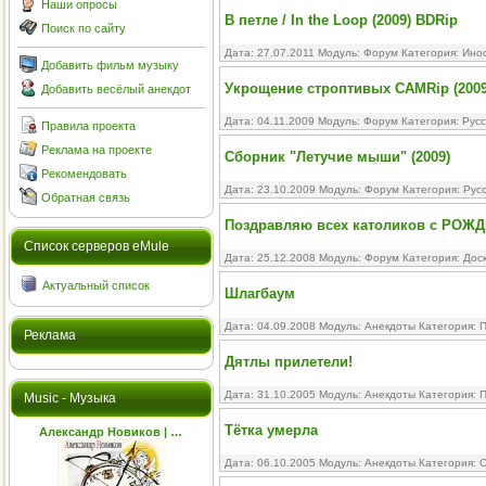
Наши опросы
В петле / In the Loop (2009) BDRip
Поиск по сайту
Дата: 27.07.2011 Модуль:
Форум
Категория:
Ино
Добавить фильм музыку
Укрощение строптивых CAMRip (2009
Добавить весёлый анекдот
Дата: 04.11.2009 Модуль:
Форум
Категория:
Рус
Правила проекта
Реклама на проекте
Сборник "Летучие мыши" (2009)
Рекомендовать
Дата: 23.10.2009 Модуль:
Форум
Категория:
Рус
Обратная связь
Поздравляю всех католиков с РОЖ
Cписок серверов eMule
Дата: 25.12.2008 Модуль:
Форум
Категория:
Дос
Актуальный список
Шлагбаум
Дата: 04.09.2008 Модуль:
Анекдоты
Категория:
П
Реклама
Дятлы прилетели!
Дата: 31.10.2005 Модуль:
Анекдоты
Категория:
П
Music - Музыка
Тётка умерла
Александр Новиков | …
Дата: 06.10.2005 Модуль:
Анекдоты
Категория:
С