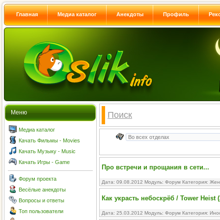
Главная
Медиа каталог
Анекдоты
Профиль
Рек
Меню
Поиск
Медиа каталог
Качать Фильмы - Movies
Качать Музыку - Music
Качать Игры - Game
Про встречи и прощания в сети...
Форум проекта
Дата: 09.08.2012 Модуль:
Форум
Категория:
Жен
Весёлые анекдоты
Как украсть небоскрёб / Tower Heist 
Вопросы и ответы
Топ пользователи
Дата: 25.03.2012 Модуль:
Форум
Категория:
Ино