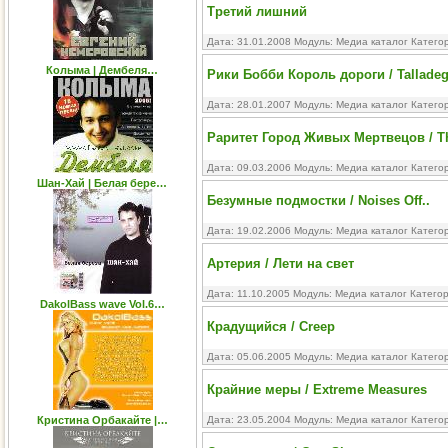
Третий лишний
Дата: 31.01.2008 Модуль:
Медиа каталог
Катего
Колыма | Дембеля…
Рики Бобби Король дороги / Talladega
Дата: 28.01.2007 Модуль:
Медиа каталог
Катего
Раритет Город Живых Мертвецов / The
Дата: 09.03.2006 Модуль:
Медиа каталог
Катего
Шан-Хай | Белая бере…
Безумные подмостки / Noises Off..
Дата: 19.02.2006 Модуль:
Медиа каталог
Катего
Артерия / Лети на свет
Дата: 11.10.2005 Модуль:
Медиа каталог
Катего
DakolBass wave Vol.6…
Крадущийся / Creep
Дата: 05.06.2005 Модуль:
Медиа каталог
Катего
Крайние меры / Extreme Measures
Кристина Орбакайте |…
Дата: 23.05.2004 Модуль:
Медиа каталог
Катего