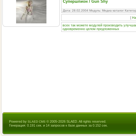
Супершпион / Gun Shy
Дата: 28.02.2004 Модуль:
Медиа каталог
Катего
[
На
всех
так
можете
модулей
производить
улучша
одновременно
целом
предложенных
Powered by
© 2005-2026 SLAED. All rights reserved.
SLAED CMS
Генерация: 0.191 сек. и 14 запросов к базе данных за 0.152 сек.