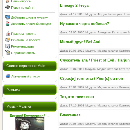
Наши опросы
Lineage 2 Freya
Поиск по сайту
Дата: 24.12.2010 Модуль:
Форум
Категория:
Ком
Добавить фильм музыку
Ну какого черта побежал?
Добавить весёлый анекдот
Дата: 03.05.2006 Модуль:
Анекдоты
Категория:
М
Правила проекта
Реклама на проекте
Милый друг / Bel Ami
Рекомендовать
Дата: 19.06.2012 Модуль:
Медиа каталог
Катего
Обратная связь
Служитель зла / Priest of Evil / Harju
Cписок серверов eMule
Дата: 02.04.2011 Модуль:
Медиа каталог
Катего
Актуальный список
Страх[и] темноты / Peur(s) du noir
Дата: 13.01.2009 Модуль:
Медиа каталог
Катего
Реклама
Тот, кто гасит свет
Дата: 17.10.2008 Модуль:
Медиа каталог
Катего
Music - Музыка
Блаженная
Евгений Кемеровский …
Дата: 30.05.2008 Модуль:
Медиа каталог
Катего