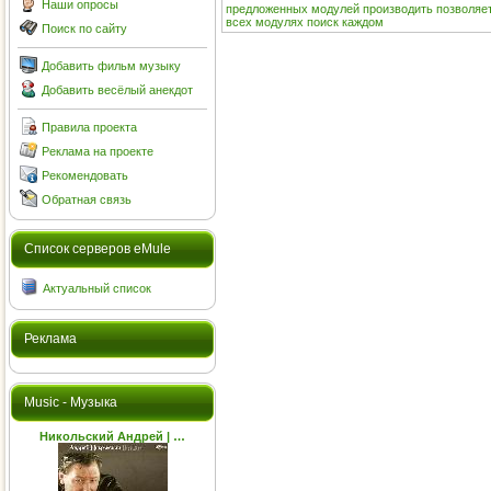
Наши опросы
предложенных
модулей
производить
позволяе
всех
модулях
поиск
каждом
Поиск по сайту
Добавить фильм музыку
Добавить весёлый анекдот
Правила проекта
Реклама на проекте
Рекомендовать
Обратная связь
Cписок серверов eMule
Актуальный список
Реклама
Music - Музыка
Никольский Андрей | …