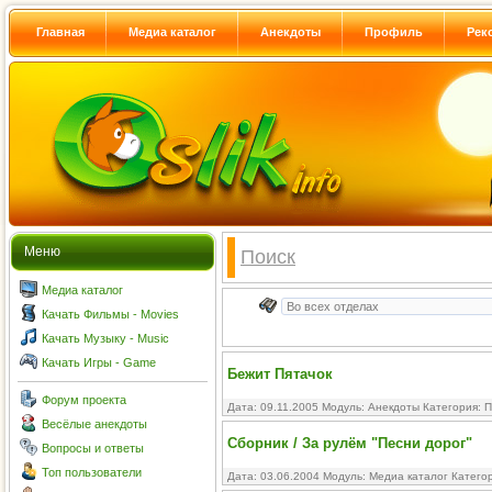
Главная
Медиа каталог
Анекдоты
Профиль
Рек
Меню
Поиск
Медиа каталог
Качать Фильмы - Movies
Качать Музыку - Music
Качать Игры - Game
Бежит Пятачок
Форум проекта
Дата: 09.11.2005 Модуль:
Анекдоты
Категория:
П
Весёлые анекдоты
Сборник / За рулём "Песни дорог"
Вопросы и ответы
Топ пользователи
Дата: 03.06.2004 Модуль:
Медиа каталог
Катего